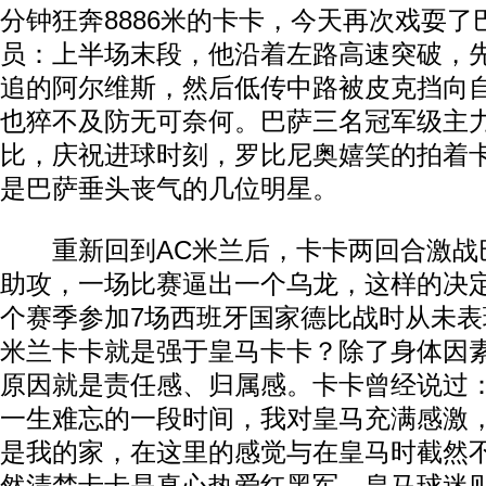
分钟狂奔8886米的卡卡，今天再次戏耍
员：上半场末段，他沿着左路高速突破，
追的阿尔维斯，然后低传中路被皮克挡向
也猝不及防无可奈何。巴萨三名冠军级主
比，庆祝进球时刻，罗比尼奥嬉笑的拍着
是巴萨垂头丧气的几位明星。
重新回到AC米兰后，卡卡两回合激战
助攻，一场比赛逼出一个乌龙，这样的决
个赛季参加7场西班牙国家德比战时从未
米兰卡卡就是强于皇马卡卡？除了身体因
原因就是责任感、归属感。卡卡曾经说过：
一生难忘的一段时间，我对皇马充满感激，
是我的家，在这里的感觉与在皇马时截然不