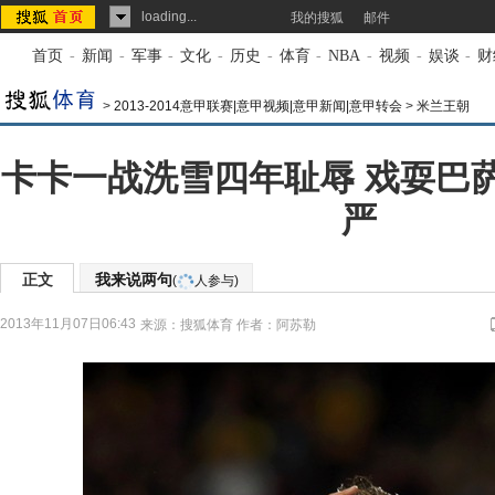
loading...
我的搜狐
邮件
首页
-
新闻
-
军事
-
文化
-
历史
-
体育
-
NBA
-
视频
-
娱谈
-
财
>
2013-2014意甲联赛|意甲视频|意甲新闻|意甲转会
>
米兰王朝
卡卡一战洗雪四年耻辱 戏耍巴
严
正文
我来说两句
(
人参与)
2013年11月07日06:43
来源：
搜狐体育
作者：阿苏勒