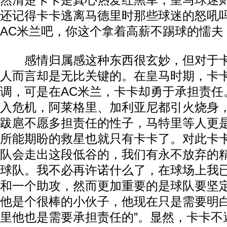
然清楚卡卡是真心热爱红黑军，皇马球迷
还记得卡卡逃离马德里时那些球迷的怒吼吗
AC米兰吧，你这个拿着高薪不踢球的懦夫
感情归属感这种东西很玄妙，但对于卡
人而言却是无比关键的。在皇马时期，卡
调，可是在AC米兰，卡卡却勇于承担责任
入危机，阿莱格里、加利亚尼都引火烧身
跋扈不愿多担责任的性子，马特里等人更
所能期盼的救星也就只有卡卡了。对此卡卡
队会走出这段低谷的，我们有永不放弃的
球队。我不必再许诺什么了，在球场上我
和一个助攻，然而更加重要的是球队要坚
他是个很棒的小伙子，他现在只是需要明
里他也是需要承担责任的”。显然，卡卡不