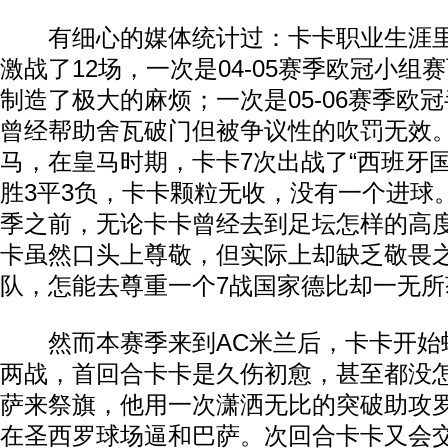
有细心的媒体统计过：卡卡职业生涯里
激战了12场，一次是04-05赛季欧冠小组
制造了极大的麻烦；一次是05-06赛季欧
曾经帮助舍瓦破门但被争议性的吹罚无效
马，在皇马时期，卡卡7次出战了“西班牙国
胜3平3负，卡卡颗粒无收，没有一个进球
季之前，无论卡卡曾经去到足坛怎样的高
卡虽然口头上尊敬，但实际上却缺乏敬畏
队，怎能去尊重一个7战国家德比却一无所
然而本赛季来到AC米兰后，卡卡开始
两战，首回合卡卡是久伤初愈，甚至都没
萨来祭旗，他用一次潇洒无比的突破助攻
在圣西罗球场逼和巴萨。次回合卡卡又会交