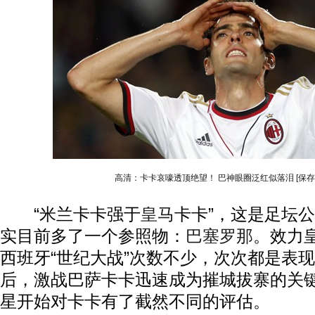
高清：卡卡哀嚎透顶绝望！ 巴神眼圈泛红似落泪
[保
“米兰卡卡强于
皇马
卡卡”，这是足坛
实目前多了一个参照物：
巴塞罗那
。效力
西班牙“世纪大战”次数不少，次次都是表
后，激战巴萨卡卡迅速成为摧城拔寨的关
星开始对卡卡有了截然不同的评估。