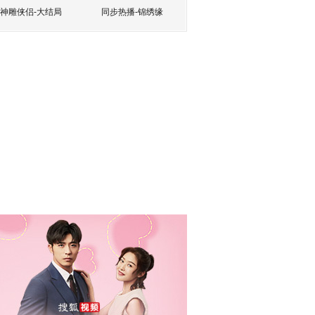
神雕侠侣-大结局
同步热播-锦绣缘