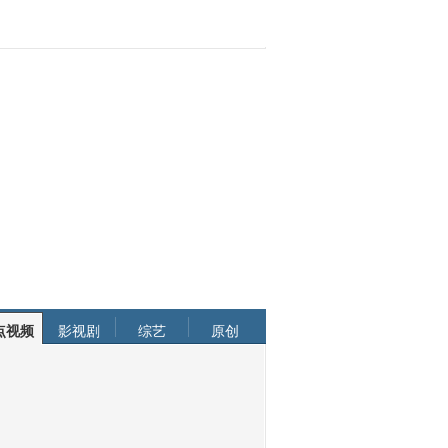
点视频
影视剧
综艺
原创