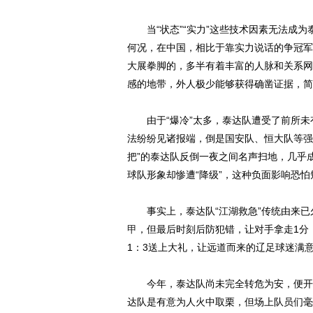
当“状态”“实力”这些技术因素无法成为
何况，在中国，相比于靠实力说话的争冠军
大展拳脚的，多半有着丰富的人脉和关系网。
感的地带，外人极少能够获得确凿证据，简
由于“爆冷”太多，泰达队遭受了前所未有
法纷纷见诸报端，倒是国安队、恒大队等强
把”的泰达队反倒一夜之间名声扫地，几乎
球队形象却惨遭“降级”，这种负面影响恐
事实上，泰达队“江湖救急”传统由来已
甲
，但最后时刻后防犯错，让对手拿走1分
1：3送上大礼，让远道而来的辽足球迷满
今年，泰达队尚未完全转危为安，便开始
达队是有意为人火中取栗，但场上队员们毫