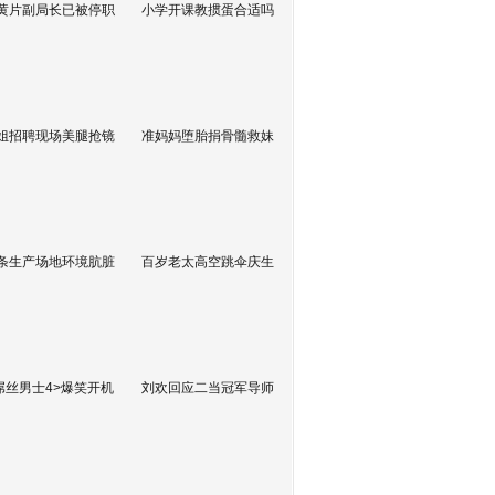
黄片副局长已被停职
小学开课教掼蛋合适吗
姐招聘现场美腿抢镜
准妈妈堕胎捐骨髓救妹
条生产场地环境肮脏
百岁老太高空跳伞庆生
屌丝男士4>爆笑开机
刘欢回应二当冠军导师