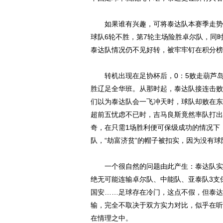
如果谁有兴趣，可将泰达队本赛季走势连
球队6轮不胜，第7轮主场险胜卓尔队，同
泰达队情况仍不见好转，被牢牢钉在积分榜
转机出现在足协杯后，0：5败走葫芦岛
胜辽足全华班。从那时起，泰达队接连击败
们以为泰达队会一飞冲天时，球队却败在东
超前五忧虑不已时，吉马良斯竟然率队打出
奇，在只需1场胜利便可保级成功的情况下
队，“劫富济贫”的帽子被扣实，因为没有球
一个很自然的问题由此产生：泰达队实力
绝无可能连输卓尔队、中能队、亚泰队3支
国安……足球存在冷门，这点不假，但泰达
输，完全不取决于双方实力对比，似乎在听
在情理之中。