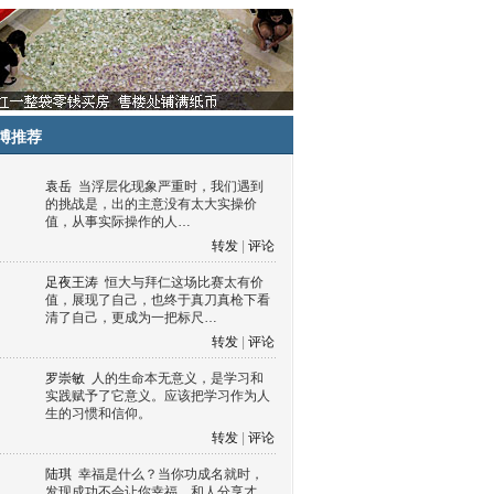
博推荐
袁岳
当浮层化现象严重时，我们遇到
的挑战是，出的主意没有太大实操价
值，从事实际操作的人…
转发
|
评论
足夜王涛
恒大与拜仁这场比赛太有价
值，展现了自己，也终于真刀真枪下看
清了自己，更成为一把标尺…
转发
|
评论
罗崇敏
人的生命本无意义，是学习和
实践赋予了它意义。应该把学习作为人
生的习惯和信仰。
转发
|
评论
陆琪
幸福是什么？当你功成名就时，
发现成功不会让你幸福，和人分享才