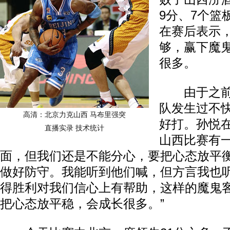
9分、7个篮
在赛后表示
够，赢下魔
很多。
由于之前
队发生过不
高清：北京力克山西 马布里强突
好打。孙悦在
直播实录
技术统计
山西比赛有
面，但我们还是不能分心，要把心态放平
做好防守。我能听到他们喊，但方言我也
得胜利对我们信心上有帮助，这样的魔鬼
把心态放平稳，会成长很多。”