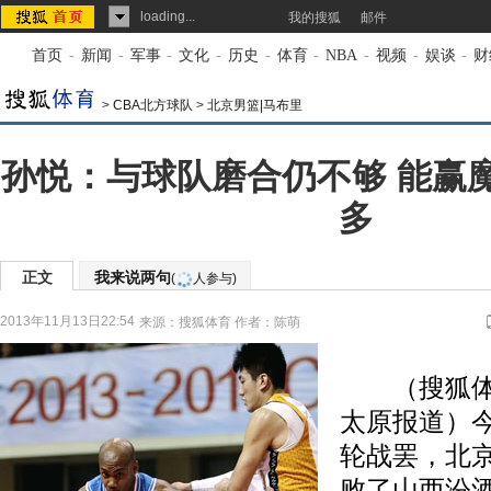
loading...
我的搜狐
邮件
首页
-
新闻
-
军事
-
文化
-
历史
-
体育
-
NBA
-
视频
-
娱谈
-
财
>
CBA北方球队
>
北京男篮|马布里
孙悦：与球队磨合仍不够 能赢
多
正文
我来说两句
(
人参与)
2013年11月13日22:54
来源：
搜狐体育
作者：陈萌
（搜狐体育 
太原报道）今
轮战罢，北京
败了山西汾