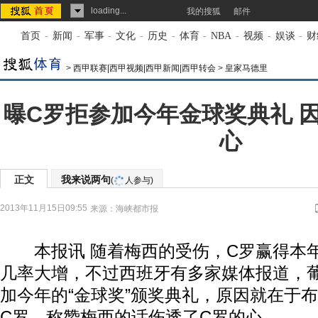
loading...
我的搜狐
邮件
首页
-
新闻
-
军事
-
文化
-
历史
-
体育
-
NBA
-
视频
-
娱谈
-
财
>
西甲联赛|西甲视频|西甲新闻|西甲转会
>
皇家马德里
曝C罗拒参加今年金球奖典礼 
心
正文
我来说两句
(
人参与)
2013年11月15日09:55
来源：
海峡都市报
本报讯 随着梅西的受伤，C罗赢得本年度“
几率大增，不过西班牙有多家媒体报道，
加今年的“金球奖”颁奖典礼，原因就在于
C罗、称赞梅西的话伤透了C罗的心。