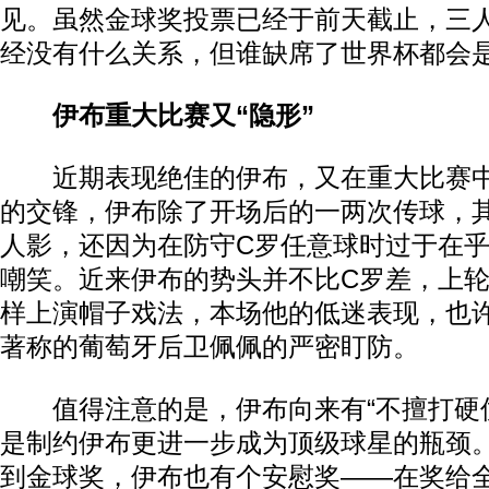
见。虽然金球奖投票已经于前天截止，三
经没有什么关系，但谁缺席了世界杯都会
伊布重大比赛又“隐形”
近期表现绝佳的伊布，又在重大比赛中“
的交锋，伊布除了开场后的一两次传球，
人影，还因为在防守C罗任意球时过于在
嘲笑。近来伊布的势头并不比C罗差，上轮
样上演帽子戏法，本场他的低迷表现，也
著称的葡萄牙后卫佩佩的严密盯防。
值得注意的是，伊布向来有“不擅打硬仗
是制约伊布更进一步成为顶级球星的瓶颈
到金球奖，伊布也有个安慰奖——在奖给