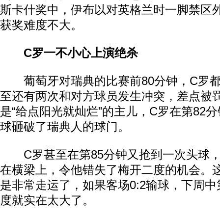
斯卡什奖中，伊布以对英格兰时一脚禁区
获奖难度不大。
C罗一不小心上演绝杀
葡萄牙对瑞典的比赛前80分钟，C罗都
至还有两次和对方球员发生冲突，差点被
是“给点阳光就灿烂”的主儿，C罗在第82
球砸破了瑞典人的球门。
C罗甚至在第85分钟又抢到一次头球，
在横梁上，令他错失了梅开二度的机会。
是非常走运了，如果客场0:2输球，下周
度就实在太大了。