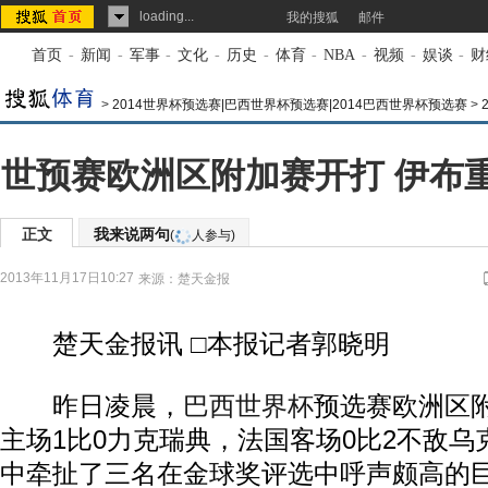
loading...
我的搜狐
邮件
首页
-
新闻
-
军事
-
文化
-
历史
-
体育
-
NBA
-
视频
-
娱谈
-
财
>
2014世界杯预选赛|巴西世界杯预选赛|2014巴西世界杯预选赛
>
世预赛欧洲区附加赛开打 伊布重
正文
我来说两句
(
人参与)
2013年11月17日10:27
来源：
楚天金报
楚天金报讯 □本报记者郭晓明
昨日凌晨，
巴西
世界杯
预选赛欧洲区
主场1比0力克瑞典，法国客场0比2不敌
中牵扯了三名在金球奖评选中呼声颇高的