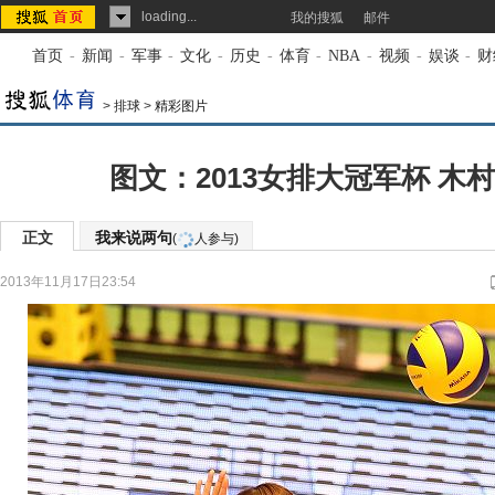
loading...
我的搜狐
邮件
首页
-
新闻
-
军事
-
文化
-
历史
-
体育
-
NBA
-
视频
-
娱谈
-
财
>
排球
>
精彩图片
图文：2013女排大冠军杯 木
正文
我来说两句
(
人参与)
2013年11月17日23:54