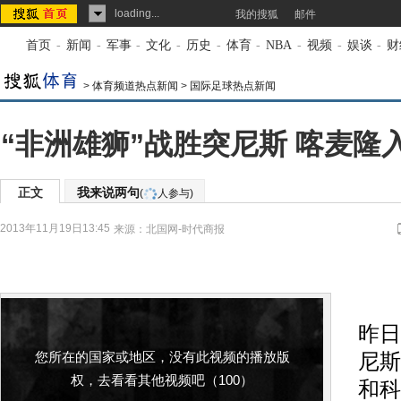
loading...
我的搜狐
邮件
首页
-
新闻
-
军事
-
文化
-
历史
-
体育
-
NBA
-
视频
-
娱谈
-
财
>
体育频道热点新闻
>
国际足球热点新闻
“非洲雄狮”战胜突尼斯 喀麦隆
正文
我来说两句
(
人参与)
2013年11月19日13:45
来源：
北国网-时代商报
“
昨日
您所在的国家或地区，没有此视频的播放版
尼斯
权，去看看其他视频吧（100）
和科