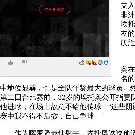
支入
去APP观看
非洲
埃托
友的
庆胜
外
奥在
名的
中地位显赫，也是全队年龄最大的球员。
第二回合比赛前，32岁的埃托奥公开指责
他进球，在场上故意不给他传球，“这些阴
赛中我不得不后撤，自己争球。”
作为喀麦隆最佳射手，埃托奥这次预选