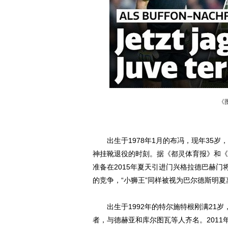
《
出生于1978年1月的布冯，现年35岁，
神挂靴退役的时刻。据《
都灵
体育报》和《
准备在2015年夏天引进门兴格拉德巴赫
的竞争，“小狮王”同样被视为巴尔德斯明
出生于1992年的特尔施特根刚满21岁
者，与德赫亚和库尔图瓦等人齐名。2011