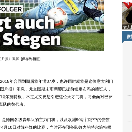
微
图片报》截屏
[保存到相册]
2015年合同到期后将年满37岁，也许届时就将是这位意大利门
图片报》消息，
尤文图斯
未雨绸缪已提前锁定布冯的接班人，
门将特尔施特根，不过尤文要想引进这位天才门将，将会面对巴萨
夏离队的替代者。
，是德国各级青年队的主力门将，以及欧洲90后门将中的佼佼
年4月10日对阵科隆的比赛，当时还在预备队效力的特尔施特根