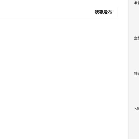
看
我要发布
空
辣
<