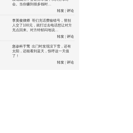
会。当你赚到很多钱时…
转发
|
评论
李英俊律师
哥们充话费输错号，替别
人交了100元，就打过去电话想让对方
充点回来。对方特郁闷地说…
转发
|
评论
急诊科于莺
出门时发现没下雪，还有
太阳，还能看到蓝天，惊呼这一天值
了！
转发
|
评论