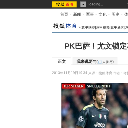
loading...
首页
-
新闻
-
军事
-
文化
-
历史
-
>
意甲联赛|意甲视频|意甲新闻|
PK巴萨！尤文锁定
正文
我来说两句
(
人参与)
2013年11月19日19:34
来源：
搜狐体育
作者：考