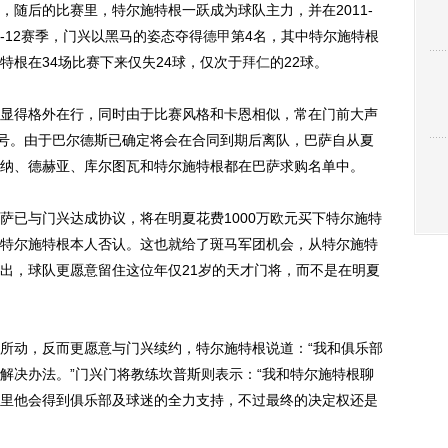
，随后的比赛里，特尔施特根一跃成为球队主力，并在2011-
1-12赛季，门兴以黑马的姿态夺得
德甲
第4名，其中特尔施特根
特根在34场比赛下来仅失24球，仅次于
拜仁
的22球。
得格外在行，同时由于比赛风格和卡恩相似，常在门前大声
绰号。由于巴尔德斯已确定将会在合同到期后离队，巴萨自从夏
纳、德赫亚、库尔图瓦和特尔施特根都在巴萨求购名单中。
已与门兴达成协议，将在明夏花费1000万欧元买下特尔施特
特尔施特根本人否认。这也就给了斑马军团机会，从特尔施特
出，球队更愿意留住这位年仅21岁的天才门将，而不是在明夏
动，反而更愿意与门兴续约，特尔施特根说道：“我和俱乐部
解决办法。”门兴门将教练坎普斯则表示：“我和特尔施特根聊
里他会得到俱乐部及球迷的全力支持，不过最终的决定权还是