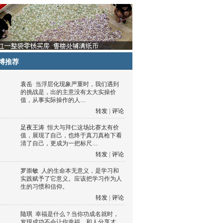
博推荐
袁岳
当浮层化现象严重时，我们遇到
的挑战是，出的主意没有太大实操价
值，从事实际操作的人…
转发
|
评论
足夜王涛
恒大与拜仁这场比赛太有价
值，展现了自己，也终于真刀真枪下看
清了自己，更成为一把标尺…
转发
|
评论
罗崇敏
人的生命本无意义，是学习和
实践赋予了它意义。应该把学习作为人
生的习惯和信仰。
转发
|
评论
陆琪
幸福是什么？当你功成名就时，
发现成功不会让你幸福，和人分享才