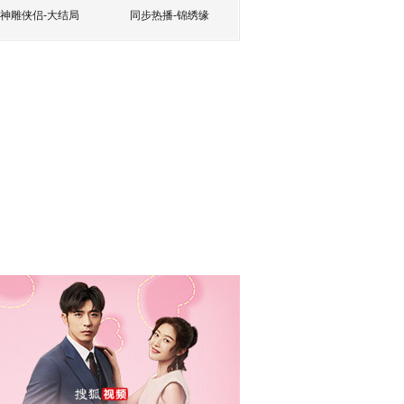
神雕侠侣-大结局
同步热播-锦绣缘