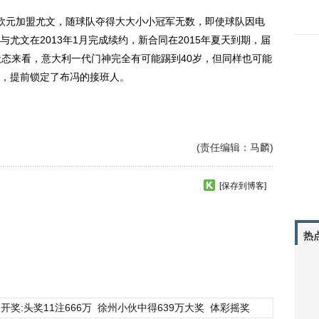
万欧元加盟尤文，随球队夺得大大小小冠军无数，即使球队因电
尤文在2013年1月完成续约，新合同在2015年夏天到期，届
状态来看，意大利一代门神完全有可能踢到40岁，但同样也可能
，提前锁定了布冯的接班人。
(责任编辑：马麟)
[保存到博客]
热
开奖:头奖11注666万
徐州小伙中得639万大奖
体彩摇奖