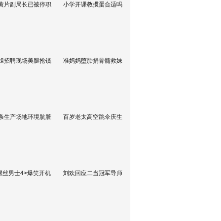
黄片副局长已被停职
小学开课教掼蛋合适吗
姐招聘现场美腿抢镜
准妈妈堕胎捐骨髓救妹
条生产场地环境肮脏
百岁老太高空跳伞庆生
屌丝男士4>爆笑开机
刘欢回应二当冠军导师