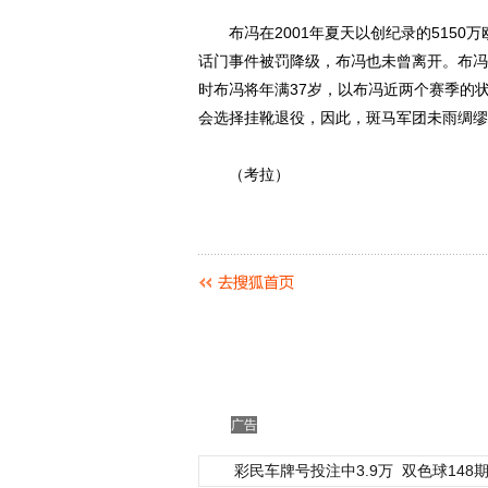
布冯在2001年夏天以创纪录的5150
话门事件被罚降级，布冯也未曾离开。布冯与
时布冯将年满37岁，以布冯近两个赛季的
会选择挂靴退役，因此，斑马军团未雨绸缪
（考拉）
广告
彩民车牌号投注中3.9万
双色球148期