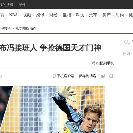
我的搜狐
邮件
体育
-
NBA
-
视频
-
娱谈
-
财经
-
世相
-
科技
-
汽车
-
房产
-
时尚
-
健
意甲转会
>
尤文图斯动态
布冯接班人 争抢德国天才门神
热词
扫描到手机
拉
手机客户端
保存到博客