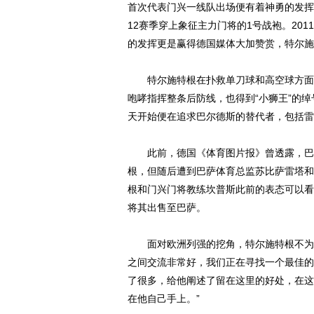
首次代表门兴一线队出场便有着神勇的发挥
12赛季穿上象征主力门将的1号战袍。201
的发挥更是赢得德国媒体大加赞赏，特尔施
特尔施特根在扑救单刀球和高空球方面显
咆哮指挥整条后防线，也得到“小狮王”的
天开始便在追求巴尔德斯的替代者，包括雷
此前，德国《体育图片报》曾透露，巴萨
根，但随后遭到巴萨体育总监苏比萨雷塔和
根和门兴门将教练坎普斯此前的表态可以看
将其出售至巴萨。
面对欧洲列强的挖角，特尔施特根不为所
之间交流非常好，我们正在寻找一个最佳的
了很多，给他阐述了留在这里的好处，在这
在他自己手上。”