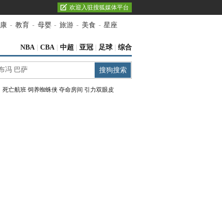
欢迎入驻搜狐媒体平台
康
-
教育
-
母婴
-
旅游
-
美食
-
星座
NBA
|
CBA
|
中超
|
亚冠
|
足球
|
综合
：
死亡航班
饲养蜘蛛侠
夺命房间
引力双眼皮