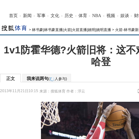
首页
-
新闻
-
军事
-
文化
-
历史
-
体育
-
NBA
-
视频
-
娱谈
-
财
>
林书豪|林书豪直播|火箭|火箭直播|姚明|姚明直播
>
火箭-林书豪新
1v1防霍华德?火箭旧将：这不
哈登
正文
我来说两句
(
人参与)
2013年11月21日10:15
来源：
搜狐体育
作者：浮云