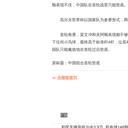
顺表现不佳，中国队在首轮战罢只能垫底。
高尔夫世界杯以国家队为参赛形式，两人
首轮角逐，梁文冲和吴阿顺表现都不够理
下任何小鸟球，最终高于标准杆4杆，位居4
国队只能尴尬地在首轮过后垫底。
原标题：中国组合首轮垫底
广告
彩民车牌号投注中3.9万
双色球148期