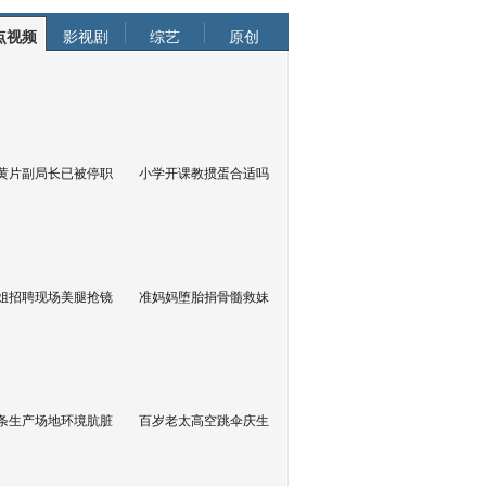
点视频
影视剧
综艺
原创
黄片副局长已被停职
小学开课教掼蛋合适吗
姐招聘现场美腿抢镜
准妈妈堕胎捐骨髓救妹
条生产场地环境肮脏
百岁老太高空跳伞庆生