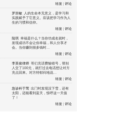
转发
|
评论
罗崇敏
人的生命本无意义，是学习和
实践赋予了它意义。应该把学习作为人
生的习惯和信仰。
转发
|
评论
陆琪
幸福是什么？当你功成名就时，
发现成功不会让你幸福，和人分享才
会。当你赚到很多钱时…
转发
|
评论
李英俊律师
哥们充话费输错号，替别
人交了100元，就打过去电话想让对方
充点回来。对方特郁闷地说…
转发
|
评论
急诊科于莺
出门时发现没下雪，还有
太阳，还能看到蓝天，惊呼这一天值
了！
转发
|
评论