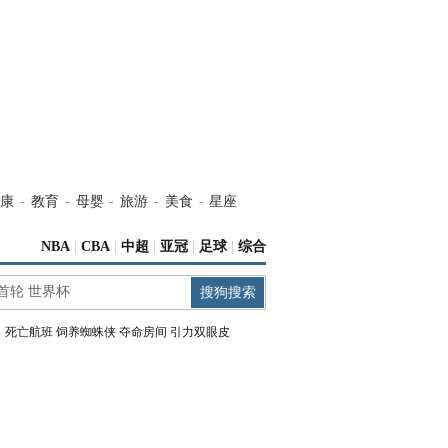
康
-
教育
-
母婴
-
旅游
-
美食
-
星座
NBA
|
CBA
|
中超
|
亚冠
|
足球
|
综合
：
死亡航班
饲养蜘蛛侠
夺命房间
引力双眼皮