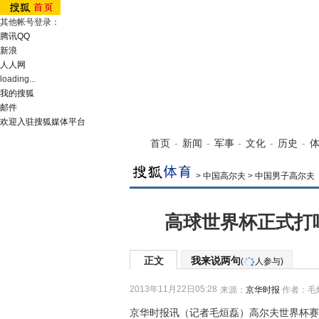
其他帐号登录：
腾讯QQ
新浪
人人网
loading...
我的搜狐
邮件
欢迎入驻搜狐媒体平台
首页
-
新闻
-
军事
-
文化
-
历史
-
>
中国高尔夫
>
中国男子高尔夫
高球世界杯正式打
正文
我来说两句
(
人参与)
2013年11月22日05:28
来源：
京华时报
作者：毛
京华时报讯（记者毛烜磊）高尔夫世界杯赛