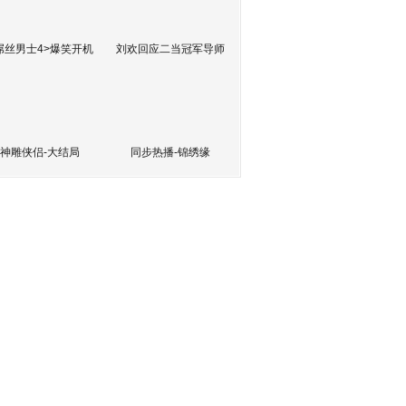
屌丝男士4>爆笑开机
刘欢回应二当冠军导师
神雕侠侣-大结局
同步热播-锦绣缘