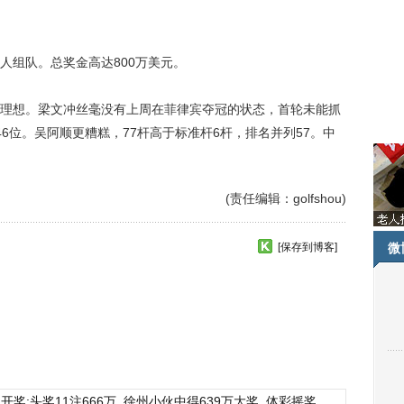
组队。总奖金高达800万美元。
想。梁文冲丝毫没有上周在菲律宾夺冠的状态，首轮未能抓
6位。吴阿顺更糟糕，77杆高于标准杆6杆，排名并列57。中
(责任编辑：golfshou)
[保存到博客]
微
开奖:头奖11注666万
徐州小伙中得639万大奖
体彩摇奖