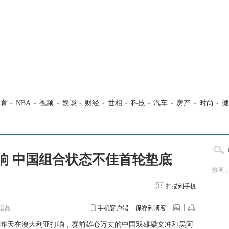
体育
-
NBA
-
视频
-
娱谈
-
财经
-
世相
-
科技
-
汽车
-
房产
-
时尚
-
健
响 中国组合状态不佳首轮垫底
热词
扫描到手机
烜磊
手机客户端
保存到博客
昨天在澳大利亚打响，赛前雄心万丈的中国双雄梁文冲和吴阿