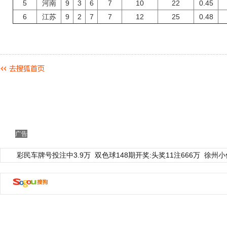
5
河南
9
3
6
7
10
22
0.45
6
江苏
9
2
7
7
12
25
0.48
广告
彩民车牌号投注中3.9万
双色球148期开奖:头奖11注666万
徐州小