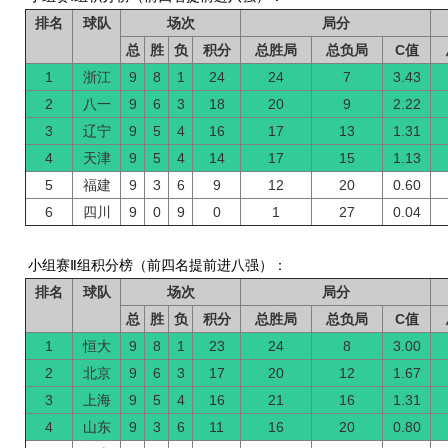
排名
球队
场次
局分
总
胜
负
积分
总胜局
总负局
C值
1
浙江
9
8
1
24
24
7
3.43
2
八一
9
6
3
18
20
9
2.22
3
辽宁
9
5
4
16
17
13
1.31
4
天津
9
5
4
14
17
15
1.13
5
福建
9
3
6
9
12
20
0.60
6
四川
9
0
9
0
1
27
0.04
小组赛Ⅱ组积分榜（前四名提前进八强）：
排名
球队
场次
局分
总
胜
负
积分
总胜局
总负局
C值
1
恒大
9
8
1
23
24
8
3.00
2
北京
9
6
3
17
20
12
1.67
3
上海
9
5
4
16
21
16
1.31
4
山东
9
3
6
11
16
20
0.80