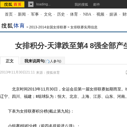
loading...
我的搜狐
邮件
首页
-
新闻
-
军事
-
文化
-
历史
-
体育
-
NBA
-
视频
-
娱谈
-
财
>
2013-2014全国女排联赛
>
女排联赛实用信息
女排积分-天津跌至第4 8强全部产生
正文
我来说两句
(
人参与)
2013年11月30日21:11
来源：
搜狐体育
北京时间2013年11月30日，全运会后第一届女排联赛如期而至。
辽宁、四川、福建；Ⅱ组球队为：恒大、北京、上海、江苏、山东、河南
下表为女排联赛积分榜(截止第九轮)：
小组赛Ⅰ组积分榜（前四名提前进八强）：