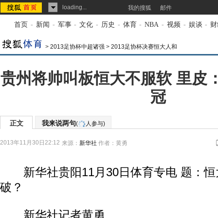
loading...
我的搜狐
邮件
首页
-
新闻
-
军事
-
文化
-
历史
-
体育
-
NBA
-
视频
-
娱谈
-
财
>
2013足协杯中超诸强
>
2013足协杯决赛恒大人和
贵州将帅叫板恒大不服软 里皮
冠
正文
我来说两句
(
人参与)
2013年11月30日22:12
来源：
新华社
作者：黄勇
新华社贵阳11月30日体育专电 题：恒大
破？
新华社记者黄勇