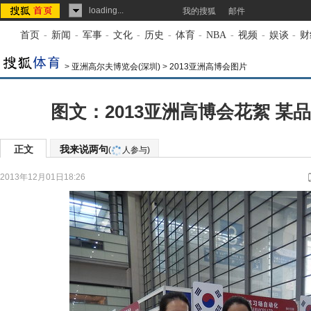
loading...
我的搜狐
邮件
首页
-
新闻
-
军事
-
文化
-
历史
-
体育
-
NBA
-
视频
-
娱谈
-
财
>
亚洲高尔夫博览会(深圳)
>
2013亚洲高博会图片
图文：2013亚洲高博会花絮 某
正文
我来说两句
(
人参与)
2013年12月01日18:26