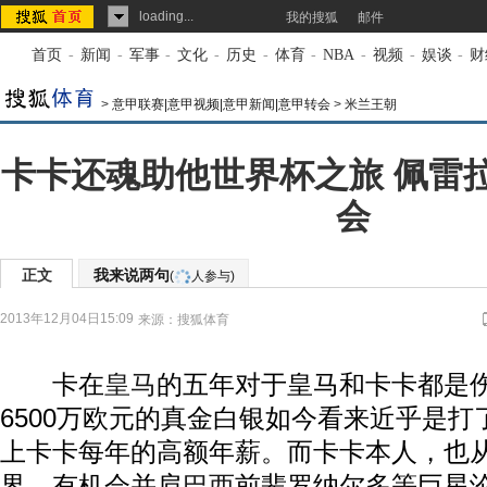
loading...
我的搜狐
邮件
首页
-
新闻
-
军事
-
文化
-
历史
-
体育
-
NBA
-
视频
-
娱谈
-
财
>
意甲联赛|意甲视频|意甲新闻|意甲转会
>
米兰王朝
卡卡还魂助他世界杯之旅 佩雷
会
正文
我来说两句
(
人参与)
2013年12月04日15:09
来源：
搜狐体育
卡在
皇马
的五年对于皇马和卡卡都是
6500万欧元的真金白银如今看来近乎是
上卡卡每年的高额年薪。而卡卡本人，也
界，有机会并肩
巴西
前辈罗纳尔多等巨星沦