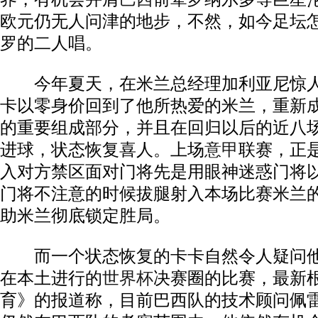
欧元仍无人问津的地步，不然，如今足坛
罗的二人唱。
今年夏天，在米兰总经理加利亚尼惊人
卡以零身价回到了他所热爱的米兰，重新成
的重要组成部分，并且在回归以后的近八
进球，状态恢复喜人。上场
意甲
联赛，正
入对方禁区面对门将先是用眼神迷惑门将
门将不注意的时候拔腿射入本场比赛米兰
助米兰彻底锁定胜局。
而一个状态恢复的卡卡自然令人疑问他
在本土进行的
世界杯
决赛圈的比赛，最新
育》的报道称，目前巴西队的技术顾问佩