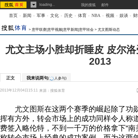
loading...
我的搜狐
邮件
首页
-
新闻
-
军事
-
文化
-
历史
-
体育
-
NBA
-
视频
-
娱谈
-
财
>
意甲联赛|意甲视频|意甲新闻|意甲转会
>
尤文图斯动态
尤文主场小胜却折睡皮 皮尔
2013
正文
我来说两句
(
人参与)
2013年12月04日15:11
来源：
搜狐体育
尤文图斯
在这两个赛季的崛起除了功
挥有方外，转会市场上的成功同样令人称
费签入略伦特，不到一千万的价格拿下“南
称转会市场上经典的成功案例。而为这两