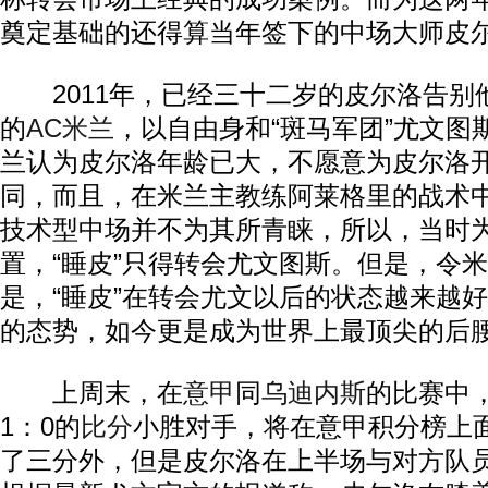
奠定基础的还得算当年签下的中场大师皮
2011年，已经三十二岁的皮尔洛告别
的
AC米兰
，以自由身和“斑马军团”尤文图
兰认为皮尔洛年龄已大，不愿意为皮尔洛
同，而且，在米兰主教练阿莱格里的战术
技术型中场并不为其所青睐，所以，当时
置，“睡皮”只得转会尤文图斯。但是，令
是，“睡皮”在转会尤文以后的状态越来越
的态势，如今更是成为世界上最顶尖的后
上周末，在
意甲
同
乌迪内斯
的比赛中
1：0的
比分
小胜对手，将在意甲积分榜上
了三分外，但是皮尔洛在上半场与对方队