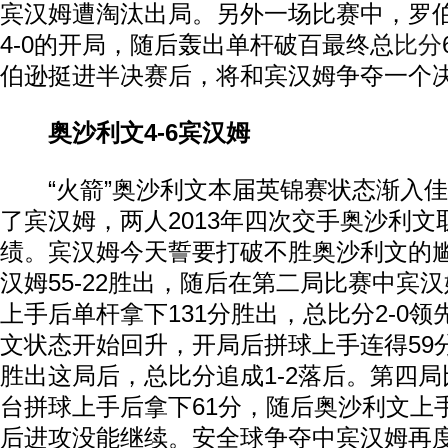
宾汉姆遭淘汰出局。另外一场比赛中，罗
4-0的开局，随后轰出单杆破百最终总
比分
伯逊挺进半决赛后，将和宾汉姆争夺一个
奥沙利文4-6宾汉姆
“火箭”奥沙利文本届英锦赛状态渐入佳
了宾汉姆，两人2013年四次交手奥沙利文
绩。宾汉姆今天誓要打破不胜奥沙利文的
汉姆55-22胜出，随后在第二局比赛中宾
上手后单杆拿下131分胜出，总比分2-0
文状态开始回升，开局后拼球上手连得59分奠
胜出这局后，总比分追成1-2落后。第四
台拼球上手后拿下61分，随后奥沙利文上
后进攻没能继续。安全球争夺中宾汉姆再