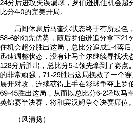
24分后进攻失误漏球，罗伯逊抓住机会超
比分4-0的完美开局。
局间休息后马奎尔状态终于有所起色，
58-6的领先优势，随后罗伯逊追分拿下2
住机会超分胜出这局，总比分追成1-4落
迅速调整状态，没有让马奎尔继续寻找状
128分后胜出，总比分5-1领先拿到了赛
的非常顽强，71-29胜出这局挽救了一个
展开对攻，连续获得上手在彩球争夺上罗
69-45胜出这局，从而以总比分6-2轻取
英锦赛半决赛，将和宾汉姆争夺决赛席位
（风清扬）