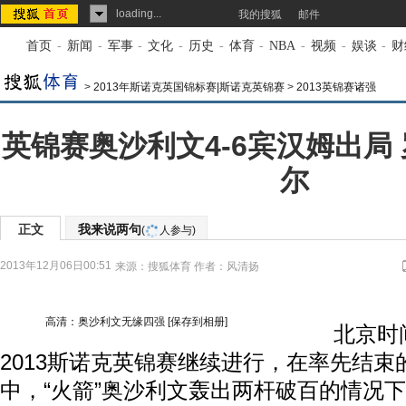
loading...
我的搜狐
邮件
首页
-
新闻
-
军事
-
文化
-
历史
-
体育
-
NBA
-
视频
-
娱谈
-
财
>
2013年斯诺克英国锦标赛|斯诺克英锦赛
>
2013英锦赛诸强
英锦赛奥沙利文4-6宾汉姆出局 
尔
正文
我来说两句
(
人参与)
2013年12月06日00:51
来源：
搜狐体育
作者：风清扬
高清：奥沙利文无缘四强
[保存到相册]
北京时间1
2013斯诺克英锦赛继续进行，在率先结束的
中，“火箭”奥沙利文轰出两杆破百的情况下