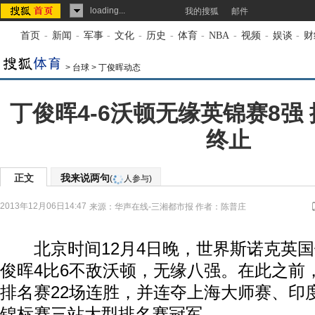
loading...
我的搜狐
邮件
首页
-
新闻
-
军事
-
文化
-
历史
-
体育
-
NBA
-
视频
-
娱谈
-
财
>
台球
>
丁俊晖动态
丁俊晖4-6沃顿无缘英锦赛8强 
终止
正文
我来说两句
(
人参与)
2013年12月06日14:47
来源：
华声在线-三湘都市报
作者：陈普庄
北京时间12月4日晚，世界斯诺克英国
俊晖4比6不敌沃顿，无缘八强。在此之前
排名赛22场连胜，并连夺上海大师赛、印
锦标赛三站大型排名赛冠军。