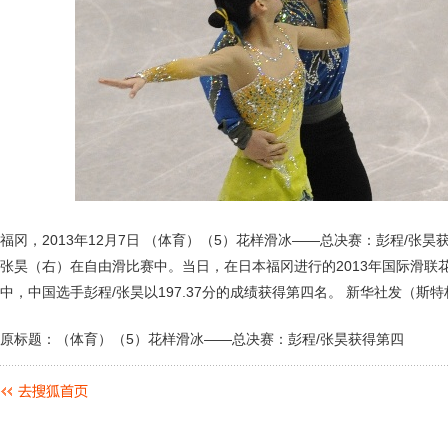
福冈，2013年12月7日 （体育）（5）花样滑冰——总决赛：彭程/张昊获
张昊（右）在自由滑比赛中。当日，在日本福冈进行的2013年国际滑联
中，中国选手彭程/张昊以197.37分的成绩获得第四名。 新华社发（斯
原标题：（体育）（5）花样滑冰——总决赛：彭程/张昊获得第四