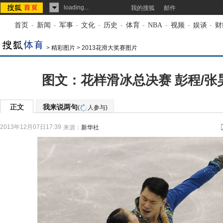
loading...
我的搜狐
邮件
首页
-
新闻
-
军事
-
文化
-
历史
-
体育
-
NBA
-
视频
-
娱谈
-
财
>
精彩图片
>
2013花滑大奖赛图片
图文：花样滑冰总决赛 彭程/张
正文
我来说两句
(
人参与)
2013年12月07日17:39
来源：
新华社