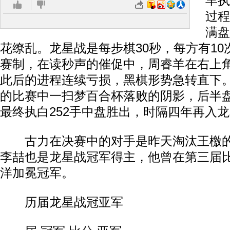
羊执
过程
满盘
花缭乱。龙星战是每步棋30秒，每方有10
赛制，在读秒声的催促中，周睿羊在右上
此后的进程连续亏损，黑棋形势急转直下
的比赛中一扫梦百合杯落败的阴影，后半
最终执白252手中盘胜出，时隔四年再入
古力在决赛中的对手是昨天淘汰王檄的
李喆也是龙星战冠军得主，他曾在第三届比
洋加冕冠军。
历届龙星战冠亚军