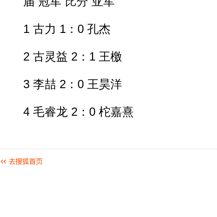
届 冠军
比分
亚军
1 古力 1：0 孔杰
2 古灵益 2：1 王檄
3 李喆 2：0 王昊洋
4 毛睿龙 2：0 柁嘉熹