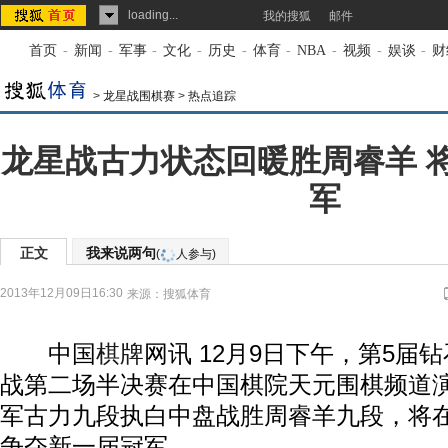
loading...
我的搜狐
邮件
首页
-
新闻
-
军事
-
文化
-
历史
-
体育
-
NBA
-
视频
-
娱谈
-
财
>
龙星战围棋赛
>
热点追踪
龙星战古力状态回暖胜周睿羊 
军
正文
我来说两句
(
人参与)
2013年12月09日16:30
来源：
搜狐体育
中国
棋牌
网讯 12月9日下午，第5届
战第二场半决赛在中国棋院天元围棋频道
军古力九段执白中盘战胜周睿羊九段，将
争夺新一届冠军。