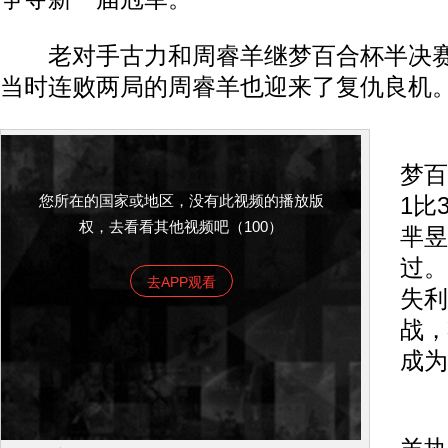
老对手古力和周睿羊继梦百合杯半决赛
当时连败两局的周睿羊也迎来了复仇良机
古
梦百
您所在的国家或地区，没有此视频的播放版
1比
权，去看看其他视频吧（100）
芈昱
过。
去APP观看
失利
战，
成为
本