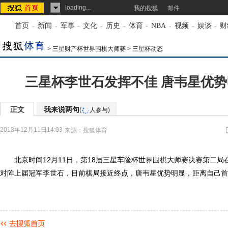
loading...
我的搜狐
邮件
首页
-
新闻
-
军事
-
文化
-
历史
-
体育
-
NBA
-
视频
-
娱谈
-
财
>
三星财产杯世界围棋大师赛
>
三星杯动态
三星杯李世石发挥不佳 唐韦星优
正文
我来说两句
(
人参与)
2013年12月11日14:03
来源：
搜狐体育
北京时间12月11日，第18届三星车险杯世界
围棋
大师赛决赛第二局
对阵上届冠军李世石，目前棋局接近终点，唐韦星优势明显，距离自己首