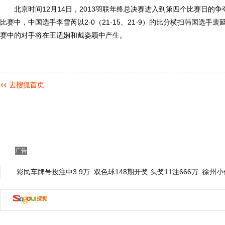
北京时间12月14日，2013羽联年终总决赛进入到第四个比赛日的争
比赛中，中国选手李雪芮以2-0（21-15、21-9）的
比分
横扫
韩国
选手裴
赛中的对手将在王适娴和戴姿颖中产生。
广告
彩民车牌号投注中3.9万
双色球148期开奖:头奖11注666万
徐州小