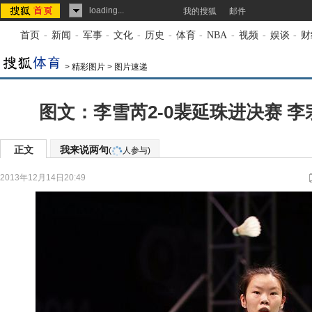
loading...
我的搜狐
邮件
首页
-
新闻
-
军事
-
文化
-
历史
-
体育
-
NBA
-
视频
-
娱谈
-
财
>
精彩图片
>
图片速递
图文：李雪芮2-0裴延珠进决赛 
正文
我来说两句
(
人参与)
2013年12月14日20:49