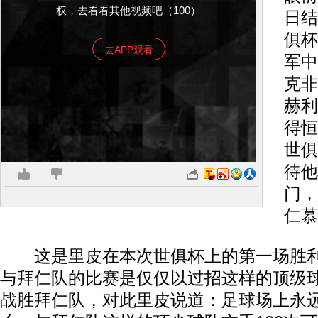
权，去看看其他视频吧（100）
日结
俱杯
去APP观看
军中
克非
赫利
得恒
世俱
待他
门，
仁
慕
这是里皮在本次世俱杯上的第一场胜利
与拜仁队的比赛是仅仅以过招这样的顶级
战胜拜仁队，对此里皮说道：
足球
场上永