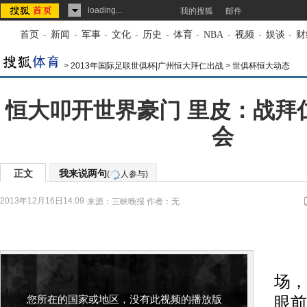
loading...
我的搜狐
邮件
首页
-
新闻
-
军事
-
文化
-
历史
-
体育
-
NBA
-
视频
-
娱谈
-
财
>
2013年国际足联世俱杯|广州恒大拜仁出战
>
世俱杯恒大动态
恒大叩开世界豪门 里皮：战拜仁
会
正文
我来说两句
(
人参与)
2013年12月16日14:09
来源：
三峡晚报
作者：无
首
场，
您所在的国家或地区，没有此视频的播放版
眼前