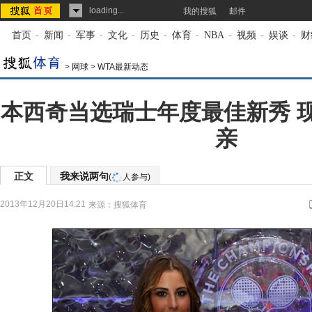
loading...
我的搜狐
邮件
首页
-
新闻
-
军事
-
文化
-
历史
-
体育
-
NBA
-
视频
-
娱谈
-
财
>
网球
>
WTA最新动态
本西奇当选瑞士年度最佳新秀 
亲
正文
我来说两句
(
人参与)
2013年12月20日14:21
来源：
搜狐体育