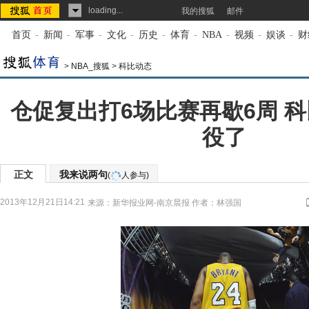
loading...
我的搜狐
邮件
首页
-
新闻
-
军事
-
文化
-
历史
-
体育
-
NBA
-
视频
-
娱谈
-
财
>
NBA_搜狐
>
科比动态
仓促复出打6场比赛再歇6周 
役了
正文
我来说两句
(
人参与)
2013年12月21日14:21
来源：
新华报业网-南京晨报
作者：林强国