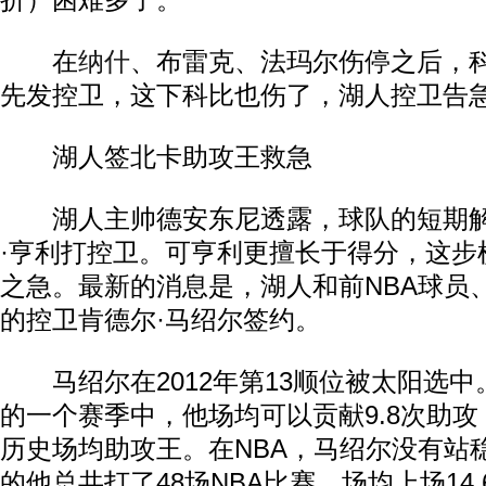
折）困难多了。”
在
纳什
、布雷克、法玛尔伤停之后，
先发控卫，这下科比也伤了，湖人控卫告
湖人签北卡助攻王救急
湖人主帅德安东尼透露，球队的短期解
·亨利打控卫。可亨利更擅长于得分，这步
之急。最新的消息是，湖人和前NBA球员、
的控卫肯德尔·马绍尔签约。
马绍尔在2012年第13顺位被太阳选中
的一个赛季中，他场均可以贡献9.8次助
历史场均助攻王。在NBA，马绍尔没有站稳
的他总共打了48场NBA比赛，场均上场14