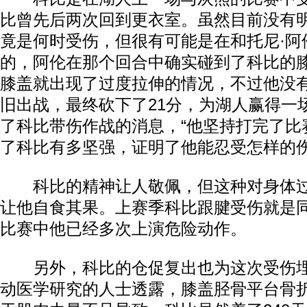
比曾先后两次回到更衣室。虽然目前没有
竟是何时受伤，但很有可能是在和托尼·阿
的，阿伦在那个回合中确实碰到了科比的
膝盖就出现了过度拉伸的情况，不过他没
旧出战，最终砍下了21分，为湖人赢得一
了科比带伤作战的消息，“他坚持打完了比
了科比有多坚强，证明了他能忍受怎样的伤
科比的精神让人敬佩，但这种对身体过
让他自食其果。上赛季科比跟腱受伤就是
比赛中他已经多次上演危险动作。
另外，科比的仓促复出也为这次受伤埋
动医学研究的人士透露，膝盖胫骨平台骨