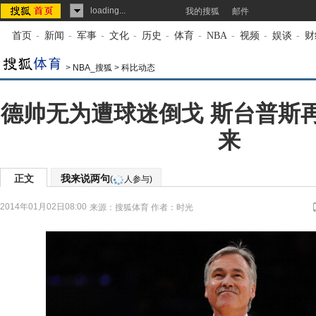
loading...
我的搜狐
邮件
首页
-
新闻
-
军事
-
文化
-
历史
-
体育
-
NBA
-
视频
-
娱谈
-
财
>
NBA_搜狐
>
科比动态
德帅无为遭球迷倒戈 斯台普斯
来
正文
我来说两句
(
人参与)
2014年01月02日08:00
来源：
搜狐体育
作者：时光