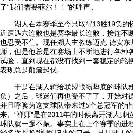
了“我们需要菲尔！！”的呼声。
湖人在本赛季至今只取得13胜19负的
近遭遇六连败也是赛季最长连败，接连不
也忍受不住。现任湖人主教练迈克-德
安东
师，但是他总是在赛场上不断地进行各种
试验，直到现在都没有找到一套稳定的轮
表现总是颠簸起伏。
于是在湖人输给联盟战绩垫底的球队雄鹿
负）之后，球迷们再也受不了了，开始对
并且呼唤为这支球队带来过5个总冠军的菲
来。“禅师”是在2011年的时候离开湖人
球队就一蹶不振。事实上在上个赛季的进