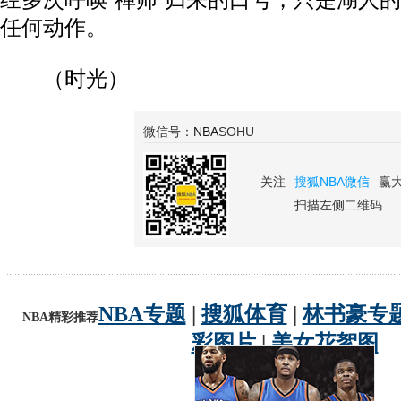
经多次呼唤“禅师”归来的口号，只是湖人
任何动作。
（时光）
微信号：
NBA
SOHU
关注
搜狐NBA微信
赢
扫描左侧二维码