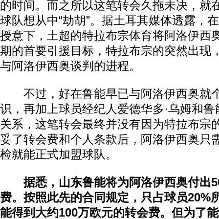
的时间。而之所以这笔转会久拖未决，就
球队想从中“劫胡”。据土耳其媒体透露，
授意下，土超的特拉布宗体育将阿洛伊西
期的首要引援目标，特拉布宗的突然出现
与阿洛伊西奥谈判的进程。
不过，好在鲁能早已与阿洛伊西奥就个
识，再加上球员经纪人爱德华多·乌姆和鲁
关系，这笔转会最终并没有因为特拉布宗
妥了转会费和个人条款后，阿洛伊西奥只
检就能正式加盟球队。
据悉，山东鲁能将为阿洛伊西奥付出5
费。按照此先的合同规定，只占球员20%
能得到大约100万欧元的转会费。但为了