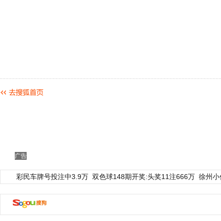
广告
彩民车牌号投注中3.9万
双色球148期开奖:头奖11注666万
徐州小