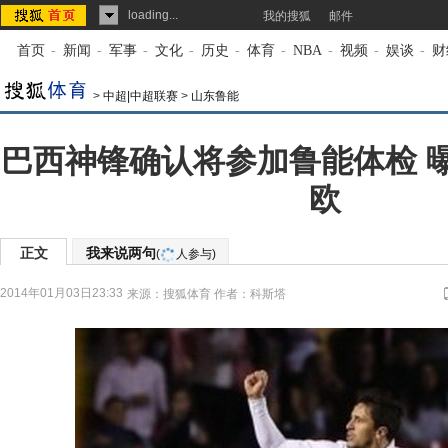
loading...
我的搜狐
邮件
首页
-
新闻
-
军事
-
文化
-
历史
-
体育
-
NBA
-
视频
-
娱谈
-
财
>
中超|中超联赛
>
山东鲁能
巴西神锋确认将参加鲁能体检 
欧
正文
我来说两句
(
人参与)
2014年01月03日23:33
来源：
搜狐体育
作者：科斯塔