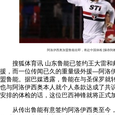
阿洛伊西奥加盟鲁能在即，将赴中国体检
[保存到
搜狐体育讯 山东鲁能已签约王大雷和
援，而一位传闻已久的重量级外援—阿洛
盟鲁能。据巴媒透露，鲁能在与圣保罗就
也与阿洛伊西奥本人就个人条款达成了共
安排的体检的话，这位
巴西
神锋就将正式
从传出鲁能有意签约阿洛伊西奥至今，