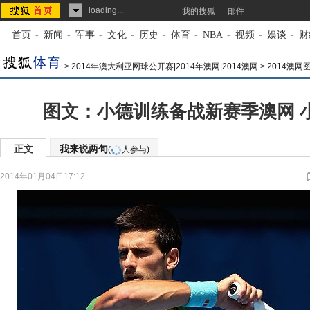
loading...
我的搜狐
邮件
首页
-
新闻
-
军事
-
文化
-
历史
-
体育
-
NBA
-
视频
-
娱谈
-
财
>
2014年澳大利亚网球公开赛|2014年澳网|2014澳网
>
2014澳网
图文：小德训练备战新赛季澳网 
正文
我来说两句
(
人参与)
2014年01月04日17:12