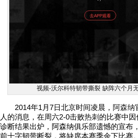
去APP观看
视频-沃尔科特韧带撕裂 缺阵六个月
2014年1月7日北京时间凌晨，
阿森纳
人的消息，在周六2-0击败
热刺
的比赛中因
诊断结果出炉，阿森纳俱乐部遗憾的宣布
前十字韧带断裂，将缺席本赛季余下比赛