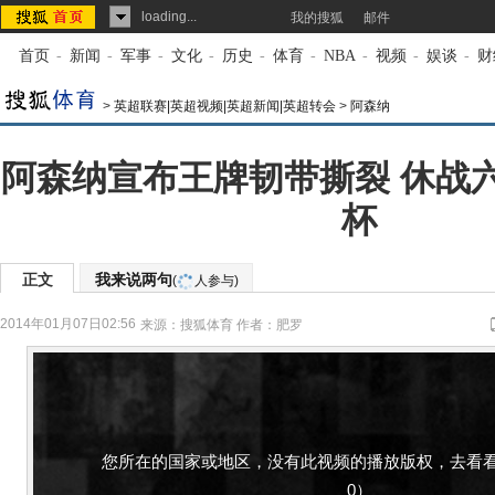
loading...
我的搜狐
邮件
首页
-
新闻
-
军事
-
文化
-
历史
-
体育
-
NBA
-
视频
-
娱谈
-
财
>
英超联赛|英超视频|英超新闻|英超转会
>
阿森纳
阿森纳宣布王牌韧带撕裂 休战
杯
正文
我来说两句
(
人参与)
2014年01月07日02:56
来源：
搜狐体育
作者：肥罗
您所在的国家或地区，没有此视频的播放版权，去看看
0）