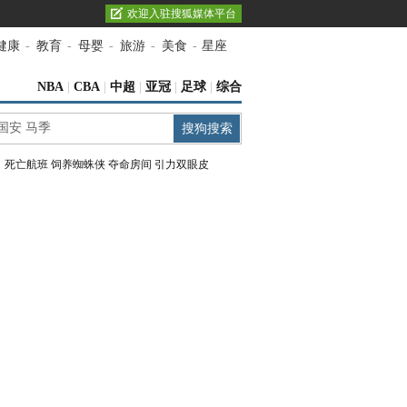
欢迎入驻搜狐媒体平台
健康
-
教育
-
母婴
-
旅游
-
美食
-
星座
NBA
|
CBA
|
中超
|
亚冠
|
足球
|
综合
：
死亡航班
饲养蜘蛛侠
夺命房间
引力双眼皮