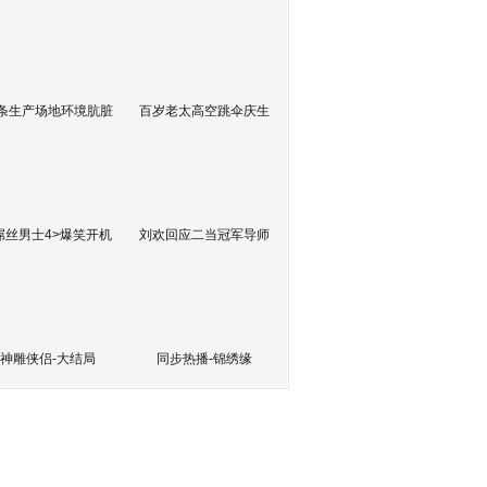
条生产场地环境肮脏
百岁老太高空跳伞庆生
屌丝男士4>爆笑开机
刘欢回应二当冠军导师
神雕侠侣-大结局
同步热播-锦绣缘