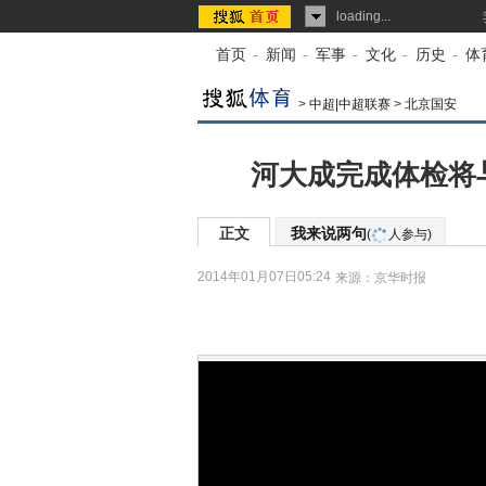
loading...
首页
-
新闻
-
军事
-
文化
-
历史
-
体
>
中超|中超联赛
>
北京国安
河大成完成体检将
正文
我来说两句
(
人参与)
2014年01月07日05:24
来源：
京华时报