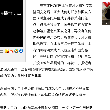
在首尔FC官网上宣布河大成将要加
盟国安之后，河大成何时抵京和国安方
无法播放，点
面何时宣布此事便成了外界关注的焦
点，但几天过去了，国安除了官方宣布
赵和靖加盟北京国安之外，再没有任何
内外援的消息公布。就在昨天，河大成
悄然抵京并在北医三院进行了体检，本
有消息称河大成昨天就应该和国安签
约，并得到国安的官方宣布，但此事却
并没有像外界预料的一样发生。据记者
是因为还有一些合同的细节需要在最后敲定。国安俱乐部昨晚
成的签约，并对外宣布此事。
回韩国，至于是否前往海口与球队会合，现在还不得而知，
名单，所以这名新援何时才能与国安合练现在还无法确定。
队，目前主力队员基本全部到达海口。外援中第一个与球队