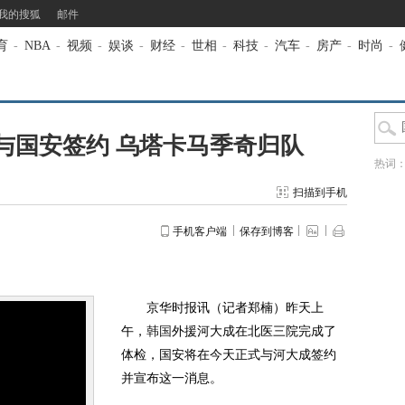
我的搜狐
邮件
育
-
NBA
-
视频
-
娱谈
-
财经
-
世相
-
科技
-
汽车
-
房产
-
时尚
-
与国安签约 乌塔卡马季奇归队
热词
扫描到手机
手机客户端
保存到博客
京华时报讯（记者郑楠）昨天上
午，
韩国
外援河大成在北医三院完成了
体检，国安将在今天正式与河大成签约
并宣布这一消息。