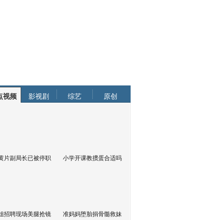
点视频
影视剧
综艺
原创
黄片副局长已被停职
小学开课教掼蛋合适吗
姐招聘现场美腿抢镜
准妈妈堕胎捐骨髓救妹