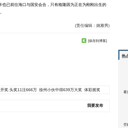
卡也已前往海口与国安会合，只有格隆因为正在为刚刚出生的
。
(责任编辑：姚雅男)
[保存到博客]
热
开奖:头奖11注666万
徐州小伙中得639万大奖
体彩摇奖
看
我要发布
空