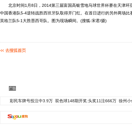
北京时间1月8日，2014第三届富国高银雪地马球
世界杯
赛在天津环
中国香港队5-4逆转战胜
西班牙
队取得开门红。在首日进行的另外两场比
英格兰
队5-1大胜
墨西哥
队。图为现场瞬间。(搜狐-宋君/摄)
广告
彩民车牌号投注中3.9万
双色球148期开奖:头奖11注666万
徐州小