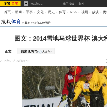
loading...
我的搜狐
邮件
首页
-
新闻
-
军事
-
文化
-
历史
-
体育
-
NBA
-
视频
-
娱谈
-
财
>
其他
>
综合其他图片
图文：2014雪地马球世界杯 澳
正文
我来说两句
(
人参与)
2014年01月09日07:43