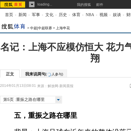
loading...
我的搜狐
邮件
首页
-
新闻
-
军事
-
文化
-
历史
-
体育
-
NBA
-
视频
-
娱谈
-
财
>
中超|中超联赛
>
上海申花
名记：上海不应模仿恒大 花力
翔
正文
我来说两句
(
人参与)
2014年01月13日08:01
来源：
解放网-新闻晨报
第5页 :重振之路在哪里
五，重振之路在哪里