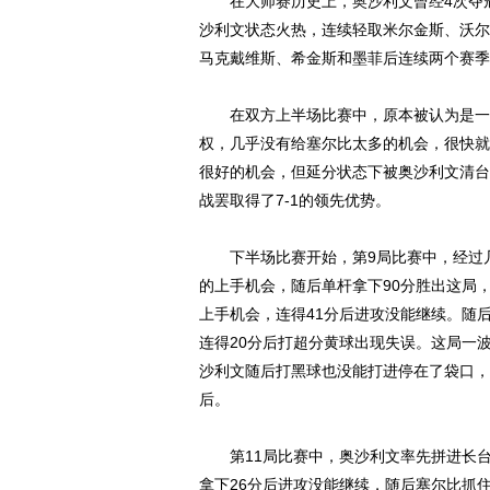
在大师赛历史上，奥沙利文曾经4次夺冠
沙利文状态火热，连续轻取米尔金斯、沃尔
马克戴维斯、希金斯和墨菲后连续两个赛季
在双方上半场比赛中，原本被认为是一场
权，几乎没有给塞尔比太多的机会，很快就
很好的机会，但延分状态下被奥沙利文清台
战罢取得了7-1的领先优势。
下半场比赛开始，第9局比赛中，经过几
的上手机会，随后单杆拿下90分胜出这局，
上手机会，连得41分后进攻没能继续。随
连得20分后打超分黄球出现失误。这局一
沙利文随后打黑球也没能打进停在了袋口，
后。
第11局比赛中，奥沙利文率先拼进长台
拿下26分后进攻没能继续，随后塞尔比抓住