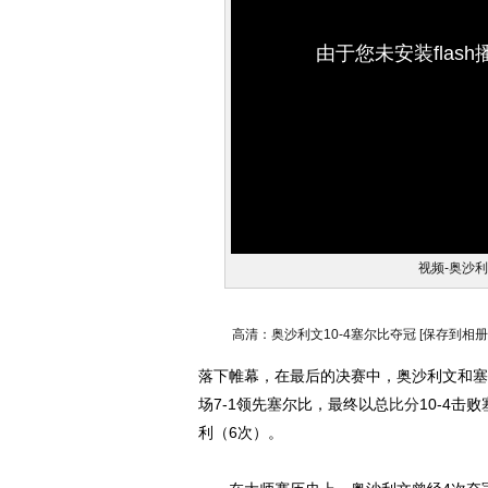
由于您未安装flas
视频-奥沙
高清：奥沙利文10-4塞尔比夺冠
[保存到相册
落下帷幕，在最后的决赛中，奥沙利文和塞
场7-1领先塞尔比，最终以总
比分
10-4
利（6次）。