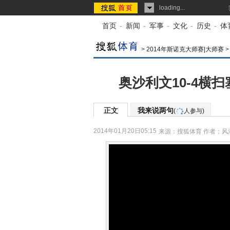
loading...
首页
-
新闻
-
军事
-
文化
-
历史
-
体
>
2014年斯诺克大师赛|大师赛
奥沙利文10-4横
正文
我来说两句
(
人参与)
2014年01月20日05:15
来源：
搜狐体育
作者：风