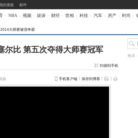
我的搜狐
邮件
育
-
NBA
-
视频
-
娱谈
-
财经
-
世相
-
科技
-
汽车
-
房产
-
时尚
-
>
2014大师赛诸强争霸
扫塞尔比 第五次夺得大师赛冠军
热词
扫描到手机
清扬
手机客户端
保存到博客