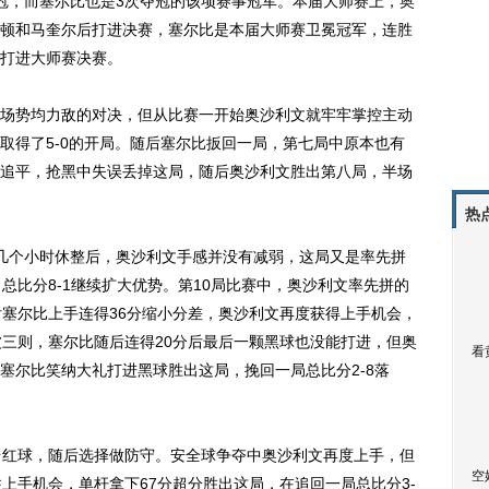
，而塞尔比也是3次夺冠的该项赛事冠军。本届大师赛上，奥
顿和马奎尔后打进决赛，塞尔比是本届大师赛卫冕冠军，连胜
打进大师赛决赛。
势均力敌的对决，但从比赛一开始奥沙利文就牢牢掌控主动
取得了5-0的开局。随后塞尔比扳回一局，第七局中原本也有
追平，抢黑中失误丢掉这局，随后奥沙利文胜出第八局，半场
热
个小时休整后，奥沙利文手感并没有减弱，这局又是率先拼
总比分8-1继续扩大优势。第10局比赛中，奥沙利文率先拼的
后塞尔比上手连得36分缩小分差，奥沙利文再度获得上手机会，
波三则，塞尔比随后连得20分后最后一颗黑球也没能打进，但奥
看
塞尔比笑纳大礼打进黑球胜出这局，挽回一局总比分2-8落
红球，随后选择做防守。安全球争夺中奥沙利文再度上手，但
空
上手机会，单杆拿下67分超分胜出这局，在追回一局总比分3-