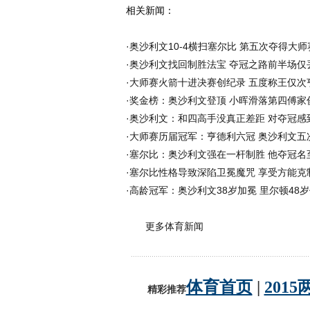
相关新闻：
·
奥沙利文10-4横扫塞尔比 第五次夺得大
·
奥沙利文找回制胜法宝 夺冠之路前半场仅
·
大师赛火箭十进决赛创纪录 五度称王仅次
·
奖金榜：奥沙利文登顶 小晖滑落第四傅家
·
奥沙利文：和四高手没真正差距 对夺冠感
·
大师赛历届冠军：亨德利六冠 奥沙利文五
·
塞尔比：奥沙利文强在一杆制胜 他夺冠名
·
塞尔比性格导致深陷卫冕魔咒 享受方能克
·
高龄冠军：奥沙利文38岁加冕 里尔顿48
更多体育新闻