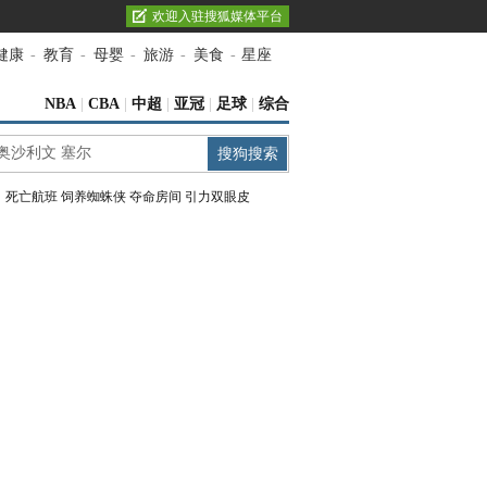
欢迎入驻搜狐媒体平台
健康
-
教育
-
母婴
-
旅游
-
美食
-
星座
NBA
|
CBA
|
中超
|
亚冠
|
足球
|
综合
：
死亡航班
饲养蜘蛛侠
夺命房间
引力双眼皮