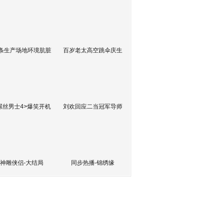
条生产场地环境肮脏
百岁老太高空跳伞庆生
屌丝男士4>爆笑开机
刘欢回应二当冠军导师
神雕侠侣-大结局
同步热播-锦绣缘