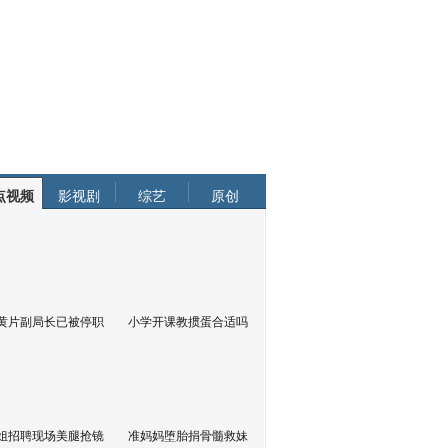
点视频
影视剧
综艺
原创
黄片副局长已被停职
小学开课教掼蛋合适吗
姐招聘现场美腿抢镜
准妈妈堕胎捐骨髓救妹