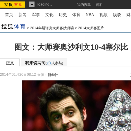
loading...
我的搜狐
邮件
首页
-
新闻
-
军事
-
文化
-
历史
-
体育
-
NBA
-
视频
-
娱谈
-
财
>
2014年斯诺克大师赛|大师赛
>
2014大师赛图片
图文：大师赛奥沙利文10-4塞尔比
正文
我来说两句
(
人参与)
2014年01月20日08:12
来源：
新华社