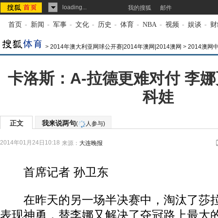
loading...
我的搜狐
邮件
首页
-
新闻
-
军事
-
文化
-
历史
-
体育
-
NBA
-
视频
-
娱谈
-
财
>
2014年澳大利亚网球公开赛|2014年澳网|2014澳网
>
2014澳网
卡洛斯：A-拉德更难对付 李
科娃
正文
我来说两句
(
人参与)
2014年01月24日10:18
来源：
大连晚报
首席记者 孙卫东
在昨天的另一场半决赛中，淘汰了莎拉
表现神勇，替李娜又解决了夺冠路上最大的