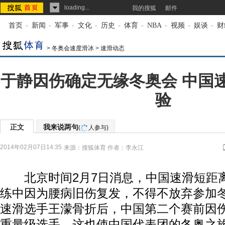
loading...
我的搜狐
邮件
首页
-
新闻
-
军事
-
文化
-
历史
-
体育
-
NBA
-
视频
-
娱谈
-
财
>
冬奥会速度滑冰
>
速滑动态
于静因伤确定无缘冬奥会 中国
验
正文
我来说两句
(
人参与)
2014年02月07日14:35
来源：
搜狐体育
作者：李永江
北京时间2月7日消息，中国速滑短距
练中因为腰病旧伤复发，不得不放弃参加
速滑选手王濛骨折后，中国第二个赛前因
重量级选手，这也使中国代表团的冬奥之