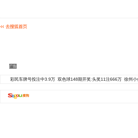
广告
彩民车牌号投注中3.9万
双色球148期开奖:头奖11注666万
徐州小