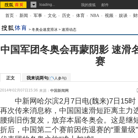
loading...
我的搜狐
邮件
首页
-
新闻
-
军事
-
文化
-
历史
-
体育
-
NBA
-
视频
-
娱谈
-
财
>
冬奥会速度滑冰
>
速滑动态
中国军团冬奥会再蒙阴影 速滑
赛
正文
我来说两句
(
人参与)
2014年02月07日15:36
来源：
中国新闻网
中新网哈尔滨2月7日电(魏来)7日15
再次传来消息称，中国国速滑短距离主力
腰病旧伤复发，放弃本届冬奥会。这是继
折后，中国第二个赛前因伤退赛的“重量级