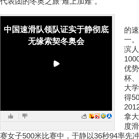
代表团的冬奥之旅“难上加难”。
于
中国速滑队领队证实于静彻底
的速
一。
无缘索契冬奥会
滨人
10
优势
杯、
大学
得5
20
拿大
度滑
赛女子500米比赛中，于静以36秒94率