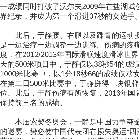
一成绩同时打破了沃尔夫2009年在盐湖城
界纪录，并成为第一个滑进37秒的女选手
此后，于静腰、右腿以及踝骨的运动损
是一边治疗一边调整一边训练。伤病的疼
度，在2012/2013年国际滑联速度滑冰
天的500米项目中，于静仅以38秒54的成
1000米比赛中，以1分18秒66的成绩仅获女
在第二日500米比赛中，于静拼得一块银牌，
位。此后，于静伤病有所恢复，2013年
保持前三名的成绩。
本届索契冬奥会，于静是中国力争夺金
的退赛，势必使中国代表团在损失奥运“四