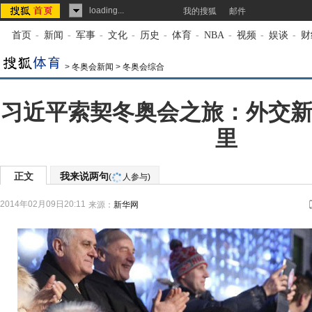
loading...
我的搜狐
邮件
首页
-
新闻
-
军事
-
文化
-
历史
-
体育
-
NBA
-
视频
-
娱谈
-
财
>
冬奥会新闻
>
冬奥会综合
习近平索契冬奥会之旅：外交新
里
正文
我来说两句
(
人参与)
2014年02月09日20:11
来源：
新华网