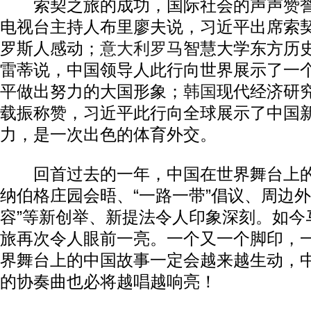
索契之旅的成功，国际社会的声声赞誉
电视台主持人布里廖夫说，习近平出席索
罗斯人感动；
意大利
罗马
智慧大学东方历史
雷蒂说，中国领导人此行向世界展示了一
平做出努力的大国形象；
韩国
现代经济研
载振称赞，习近平此行向全球展示了中国
力，是一次出色的体育外交。
回首过去的一年，中国在世界舞台上的
纳伯格庄园会晤、“一路一带”倡议、周边外
容”等新创举、新提法令人印象深刻。如今
旅再次令人眼前一亮。一个又一个脚印，
界舞台上的中国故事一定会越来越生动，
的协奏曲也必将越唱越响亮！