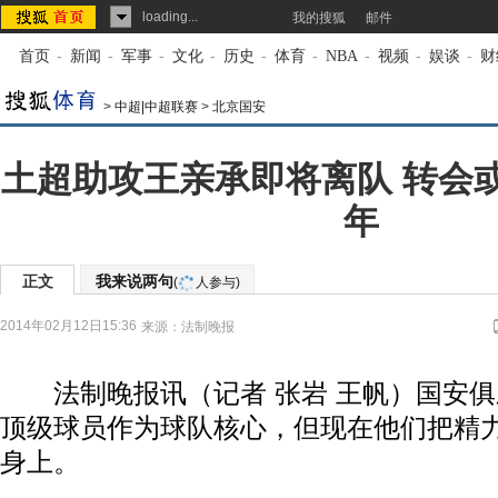
loading...
我的搜狐
邮件
首页
-
新闻
-
军事
-
文化
-
历史
-
体育
-
NBA
-
视频
-
娱谈
-
财
>
中超|中超联赛
>
北京国安
土超助攻王亲承即将离队 转会
年
正文
我来说两句
(
人参与)
2014年02月12日15:36
来源：
法制晚报
法制晚报讯（记者 张岩 王帆）国安俱
顶级球员作为球队核心，但现在他们把精
身上。