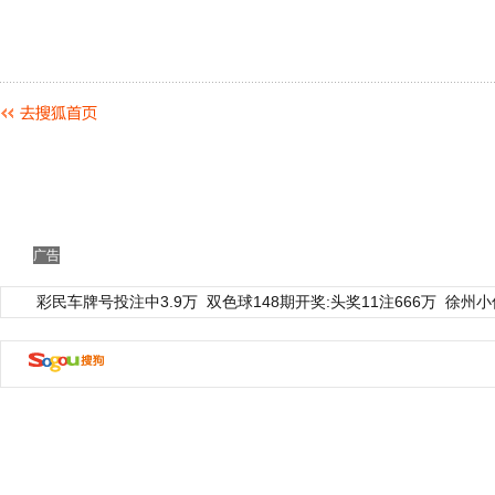
广告
彩民车牌号投注中3.9万
双色球148期开奖:头奖11注666万
徐州小