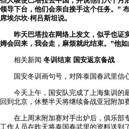
些人唆使巴塔拉去中国，并说他们六个月后
领导下台，他们会亲自接手这个任务。” 
席埃尔坎·柯吕斯坦说。
昨天巴塔拉在网络上发文，似乎也证实
姆会回来，我会走，麻烦就此结束。”他如
相关新闻
冬训结束 国安返京备战
国安冬训画句号，对阵泰国春武里信
今天上午，国安队完成了上海集训的最
回到北京，休整半天将继续备战亚冠附加
在上周末附加赛对手出炉后，俱乐部专
工作人员在昨天将泰国春武里的资料送到了