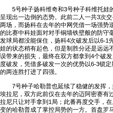
5号种子扬科维奇和3号种子科维托娃
呈现出一边倒的态势。此前二人一共3次
两场，而扬科在去年的中网凭借一场强势
的比赛中科娃面对对手铜墙铁壁般的防守
发球局都没能保住，扬科4次破发后以6-1
娃的状态稍有起色，但是制胜分还是远远
误带来的损失，最终在双方都拿到4个破
度破发，凭借多破发一次的优势以6-3锁
的两连胜打进了四强。
7号种子哈勒普也延续了稳健的发挥，
埃拉尼，双方此前仅在去年的迈阿密赛有
拉尼只让对手拿到1局；此番再度交手，
变的哈勒普成了掌控局势的一方。首盘
罗