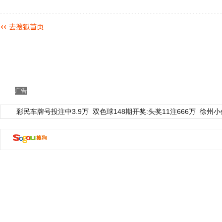
广告
彩民车牌号投注中3.9万
双色球148期开奖:头奖11注666万
徐州小