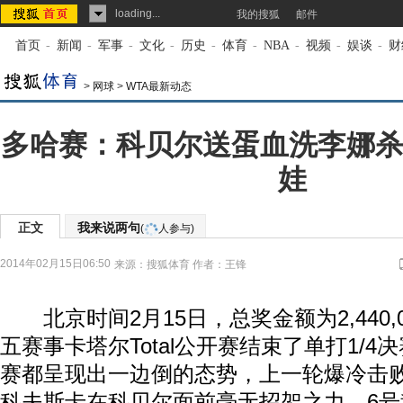
loading...
我的搜狐
邮件
首页
-
新闻
-
军事
-
文化
-
历史
-
体育
-
NBA
-
视频
-
娱谈
-
财
>
网球
>
WTA最新动态
多哈赛：科贝尔送蛋血洗李娜杀
娃
正文
我来说两句
(
人参与)
2014年02月15日06:50
来源：
搜狐体育
作者：王锋
北京时间2月15日，总奖金额为2,440,0
五赛事卡塔尔Total公开赛结束了单打1/
赛都呈现出一边倒的态势，上一轮爆冷击
科夫斯卡在科贝尔面前毫无招架之力，6号