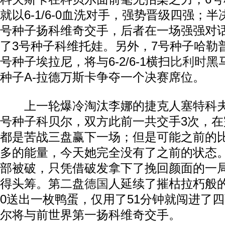
就以6-1/6-0血洗对手，强势晋级四强；
号种子扬科维奇交手，后者在一场强强对话中以
了3号种子科维托娃。另外，7号种子哈勒普6-
号种子埃拉尼，将与6-2/6-1横扫
比利时
黑
种子A-拉德万斯卡争夺一个决赛席位。
上一轮爆冷淘汰李娜的捷克人塞特科夫
号种子科贝尔，双方此前一共交手3次，
都是苦战三盘赢下一场；但是可能之前的
多的能量，今天她完全没有了之前的状态
部被破，只凭借破发拿下了挽回颜面的一局
得头筹。第二盘
德国
人延续了摧枯拉朽般的
0送出一枚鸭蛋，仅用了51分钟就闯进了
尔将与前世界第一扬科维奇交手。