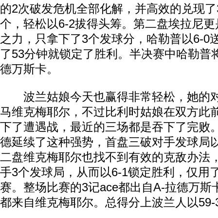
的2次破发危机全部化解，并高效的兑现了
个，轻松以6-2拔得头筹。第二盘埃拉尼
之力，只拿下了3个发球分，哈勒普以6-0
了53分钟就锁定了胜利。半决赛中哈勒普将
德万斯卡。
波兰姑娘今天也赢得非常轻松，她的对
马维克梅耶尔，不过比利时姑娘在双方此
下了遭遇战，最近的三场都是吞下了完败。
德延续了这种强势，首盘三破对手发球局以
二盘维克梅耶尔也找不到有效的克敌办法
手3个发球局，从而以6-1锁定胜利，仅用
赛。整场比赛的3记ace都出自A-拉德万斯
都来自维克梅耶尔。总得分上波兰人以59-