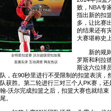
败，
NBA
专
指出新的扣
多，让比赛
的结果还有
大赛堪称史
新的规则
全明星扣篮赛 沃尔超级背扣加冕
罗斯和利拉
直播实录
互动调查
网友热议
斯这六位球
队，在90秒里进行不受限制的扣篮表演，
队获胜。第二轮进行三对三个人PK赛，还
翰-沃尔完成扣篮之后，扣篮大赛也就结束
尾。