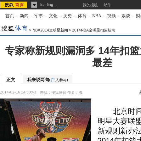
loading...
我的搜狐
邮件
首页
-
新闻
-
军事
-
文化
-
历史
-
体育
-
NBA
-
视频
-
娱谈
-
财
>
NBA2014全明星新闻
>
2014NBA全明星扣篮新闻
专家称新规则漏洞多 14年扣
最差
正文
我来说两句
(
人参与)
2014-02-16 14:50:43
来源：
搜狐体育
作者：澈
北京时间2
明星大赛联
新规则新办
2014年扣