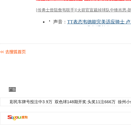
广告
彩民车牌号投注中3.9万
双色球148期开奖:头奖11注666万
徐州小