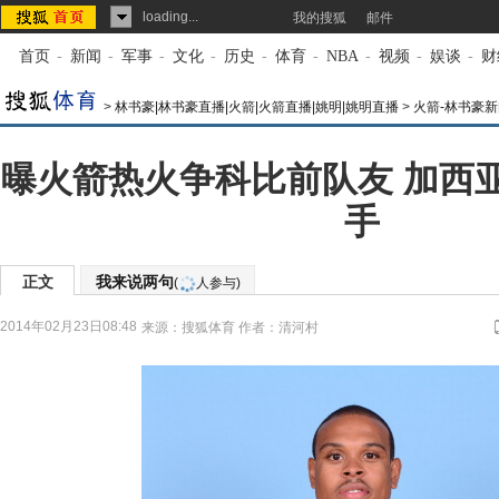
loading...
我的搜狐
邮件
首页
-
新闻
-
军事
-
文化
-
历史
-
体育
-
NBA
-
视频
-
娱谈
-
财
>
林书豪|林书豪直播|火箭|火箭直播|姚明|姚明直播
>
火箭-林书豪新
曝火箭热火争科比前队友 加西
手
正文
我来说两句
(
人参与)
2014年02月23日08:48
来源：
搜狐体育
作者：清河村