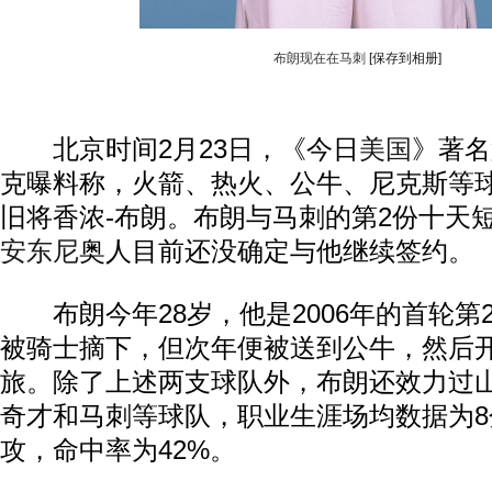
布朗现在在马刺
[保存到相册]
北京时间2月23日，《今日
美国
》著名
克曝料称，火箭、热火、公牛、尼克斯等
旧将香浓-布朗。布朗与马刺的第2份十天短
安东尼
奥人目前还没确定与他继续签约。
布朗今年28岁，他是2006年的首轮第
被骑士摘下，但次年便被送到公牛，然后
旅。除了上述两支球队外，布朗还效力过
奇才和马刺等球队，职业生涯场均数据为8分1
攻，命中率为42%。