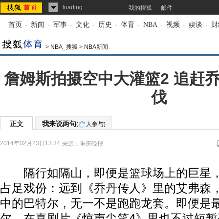
loading...
我的搜狐
邮件
首页
-
新闻
-
军事
-
文化
-
历史
-
体育
-
NBA
-
视频
-
娱谈
-
财
>
NBA_搜狐
>
NBA新闻
詹姆斯拍摄空中大灌篮2 追赶
伐
正文
我来说两句
(
人参与)
2014年02月23日13:34
来源：
重庆晚报
隔行如隔山，即便是
篮球
场上的巨星
占足戏份：远到《
乔丹
传人》里的艾弗森
中的巴特尔，无一不是跑跑龙套。即便是
尔，在喜剧片《惊声尖笑4》里也不过短