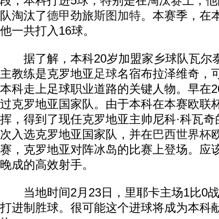
段，本科打进5球，特别是在淘汰赛上，
队淘汰了
德甲
劲旅
斯图加特
。本赛季，在本
他一共打入16球。
据了解，本科20岁加盟家乡球队瓦尔
主教练是克罗地亚
足球
名宿布拉泽维奇，
本科走上足球职业道路的关键人物。早在2
过克罗地亚国家队。由于本科在本赛欧联
挥，得到了现任克罗地亚主帅尼科·科瓦奇
次入选克罗地亚国家队，并在
巴西
世界杯
赛，克罗地亚对阵冰岛的比赛上登场。应
晚成的高效射手。
当地时间2月23日，里耶卡主场1比0
打进制胜球。很可能这个进球将成为本科