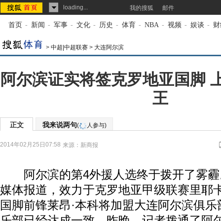
loading...
我的搜狐
邮件
首页
-
新闻
-
军事
-
文化
-
历史
-
体育
-
NBA
-
视频
-
娱谈
-
财
>
中超|中超联赛
>
大连阿尔滨
阿尔滨证实将签克罗地亚国脚 
王
正文
我来说两句
(
人参与)
2014年02月25日07:58
来源：
新商报
阿尔滨的第4外援人选终于拨开了雾霾
媒体报道，效力于克罗地亚甲级联赛里耶
国脚前锋莱昂·本科将加盟大连阿尔滨俱乐
乐部已经达成一致。昨晚，记者拨通了阿