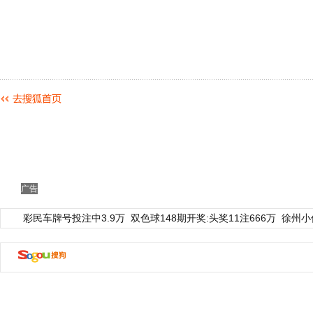
广告
彩民车牌号投注中3.9万
双色球148期开奖:头奖11注666万
徐州小