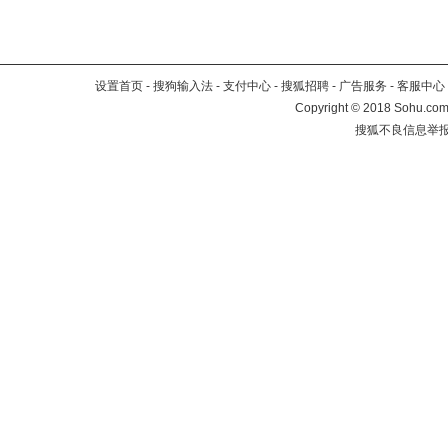
设置首页
-
搜狗输入法
-
支付中心
-
搜狐招聘
-
广告服务
-
客服中心
Copyright
©
2018 Sohu.com 
搜狐不良信息举