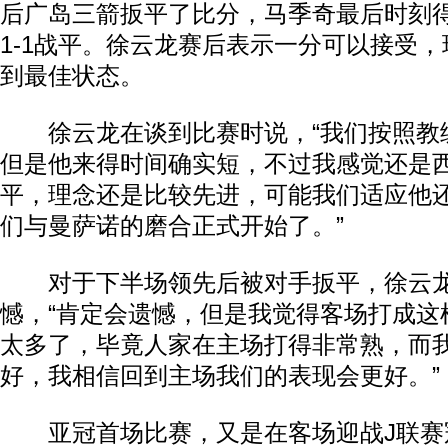
后广岛三箭扳平了比分，马季奇最后时刻
1-1战平。徐云龙赛后表示一分可以接受
到最佳状态。
徐云龙在谈到比赛时说，“我们按照教
但是他来得时间确实短，不过我感觉还是
平，理念还是比较先进，可能我们适应他
们与曼萨诺的磨合正式开始了。”
对于下半场领先后被对手扳平，徐云龙
憾，“肯定会遗憾，但是我觉得客场打成这
太多了，毕竟人家在主场打得非常熟，而
好，我相信回到主场我们的表现会更好。”
亚冠首场比赛，又是在客场迎战J联赛