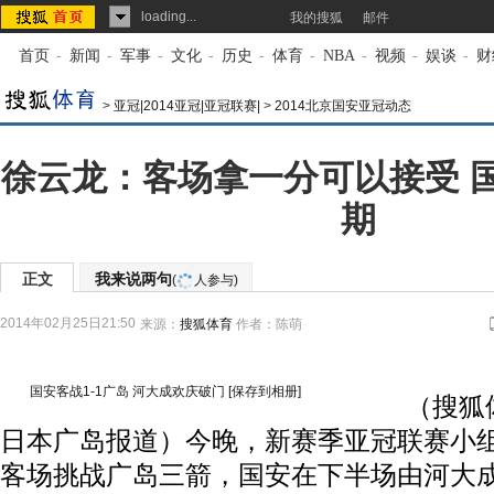
loading...
我的搜狐
邮件
首页
-
新闻
-
军事
-
文化
-
历史
-
体育
-
NBA
-
视频
-
娱谈
-
财
>
亚冠|2014亚冠|亚冠联赛|
>
2014北京国安亚冠动态
徐云龙：客场拿一分可以接受 
期
正文
我来说两句
(
人参与)
2014年02月25日21:50
来源：
搜狐体育
作者：陈萌
国安客战1-1广岛 河大成欢庆破门
[保存到相册]
（搜狐体育
日本广岛报道）今晚，新赛季亚冠联赛小
客场挑战广岛三箭，国安在下半场由河大