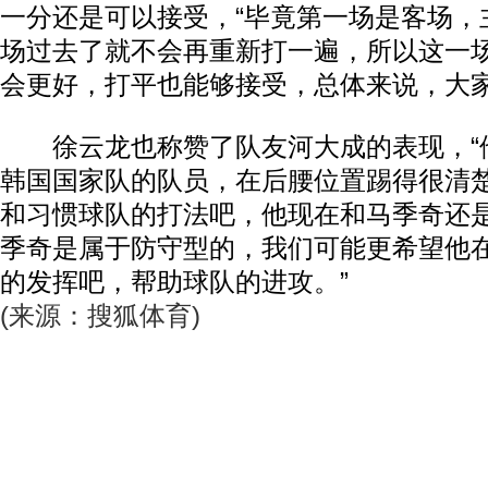
一分还是可以接受，“毕竟第一场是客场，
场过去了就不会再重新打一遍，所以这一
会更好，打平也能够接受，总体来说，大家
徐云龙也称赞了队友河大成的表现，“
韩国国家队的队员，在后腰位置踢得很清
和习惯球队的打法吧，他现在和马季奇还
季奇是属于防守型的，我们可能更希望他
的发挥吧，帮助球队的进攻。”
(来源：搜狐体育)