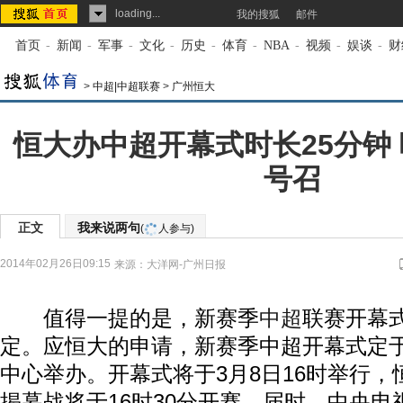
loading...
我的搜狐
邮件
首页
-
新闻
-
军事
-
文化
-
历史
-
体育
-
NBA
-
视频
-
娱谈
-
财
>
中超|中超联赛
>
广州恒大
恒大办中超开幕式时长25分钟
号召
正文
我来说两句
(
人参与)
2014年02月26日09:15
来源：
大洋网-广州日报
值得一提的是，新赛季
中超
联赛开幕
定。应恒大的申请，新赛季中超开幕式定
中心举办。开幕式将于3月8日16时举行
揭幕战将于16时30分开赛。届时，中央