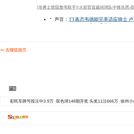
广告
彩民车牌号投注中3.9万
双色球148期开奖:头奖11注666万
徐州小