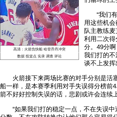
“我们有2
用这些机会
队主教练麦
利用二次得
分。49分
高清：火箭负快船 哈登乔丹冲突
我们打的不
数据
投篮点
实录
调查
评论
谈不上发挥
火箭接下来两场比赛的对手分别是活塞
船一样，是本赛季利用对手失误得分榜前4
箭不好好控制失误的话，悲剧或许会连续
“如果我们打的稳定一点，不在失误中