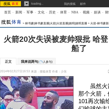
loading...
我的搜狐
邮件
首页
-
新闻
-
军事
-
文化
-
历史
-
体育
-
NBA
-
视频
-
娱谈
-
财
>
林书豪|林书豪直播|火箭|火箭直播|姚明|姚明直播
>
火箭-林书豪新
火箭20次失误被麦帅狠批 哈
船了
正文
我来说两句
(
人参与)
2014年02月27日16:53
来源：
搜狐体育
作者：少东
虽然火箭
那个火箭，
101再次
们输球的主