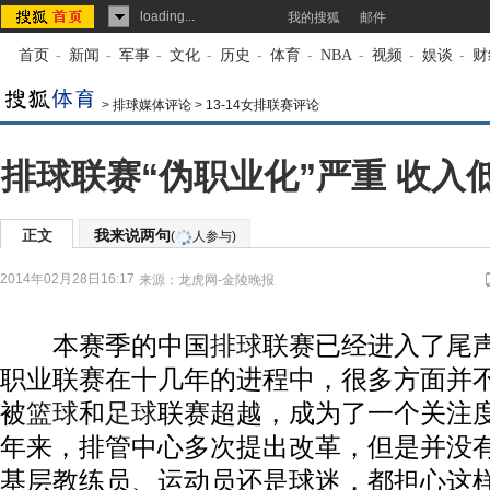
loading...
我的搜狐
邮件
首页
-
新闻
-
军事
-
文化
-
历史
-
体育
-
NBA
-
视频
-
娱谈
-
财
>
排球媒体评论
>
13-14女排联赛评论
排球联赛“伪职业化”严重 收入
正文
我来说两句
(
人参与)
2014年02月28日16:17
来源：
龙虎网-金陵晚报
本赛季的中国
排球
联赛已经进入了尾
职业联赛在十几年的进程中，很多方面并不
被
篮球
和
足球
联赛超越，成为了一个关注
年来，排管中心多次提出改革，但是并没
基层教练员、运动员还是球迷，都担心这