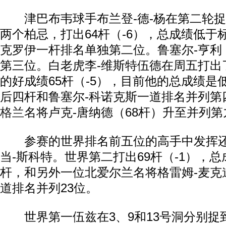
津巴布韦球手布兰登-德-杨在第二轮捉
两个柏忌，打出64杆（-6），总成绩低于
克罗伊一杆排名单独第二位。鲁塞尔-亨利
第三位。白老虎李-维斯特伍德在周五打出
的好成绩65杆（-5），目前他的总成绩是
后四杆和鲁塞尔-科诺克斯一道排名并列第
格兰
名将卢克-唐纳德（68杆）升至并列第
参赛的世界排名前五位的高手中发挥还
当-斯科特。世界第二打出69杆（-1），
杆，和另外一位北爱尔兰名将格雷姆-麦克
道排名并列23位。
世界第一伍兹在3、9和13号洞分别捉