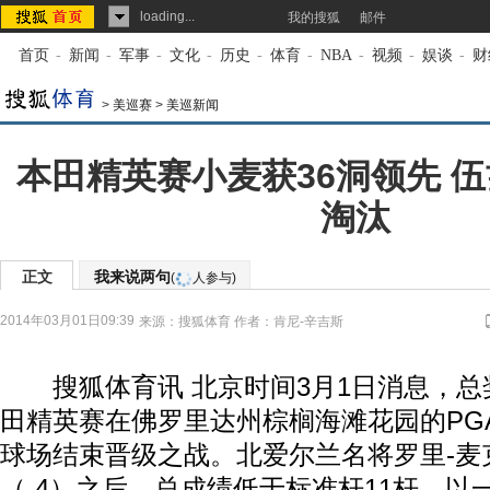
loading...
我的搜狐
邮件
首页
-
新闻
-
军事
-
文化
-
历史
-
体育
-
NBA
-
视频
-
娱谈
-
财
>
美巡赛
>
美巡新闻
本田精英赛小麦获36洞领先 
淘汰
正文
我来说两句
(
人参与)
2014年03月01日09:39
来源：
搜狐体育
作者：肯尼-辛吉斯
搜狐体育讯 北京时间3月1日消息，总奖
田精英赛在佛罗里达州棕榈海滩花园的PG
球场结束晋级之战。北爱尔兰名将罗里-麦
（-4）之后，总成绩低于标准杆11杆，以