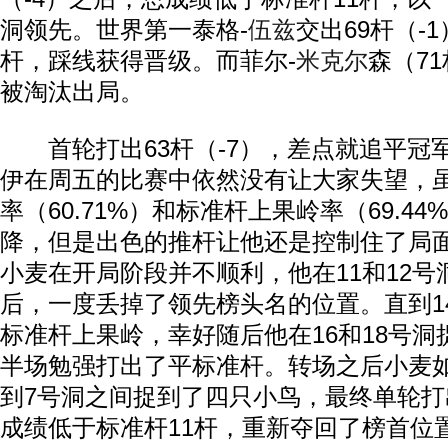
洞领先。世界第一泰格-
伍兹
交出69杆（-
杆，踩线获得晋级。而菲尔-
米克尔
森（7
被淘汰出局。
首轮打出63杆（-7），差点就追平冠
伊在周五的比赛中依然没有让大家失望，
率（60.71%）和标准杆上果岭率（69.4
降，但是出色的推杆让他还是控制住了局
小麦在开局阶段并不顺利，他在11和12
后，一度丢掉了领先榜头名的位置。直到1
标准杆上果岭，幸好随后他在16和18号
半场勉强打出了平标准杆。转场之后小麦
到7号洞之间捉到了四只小鸟，最终单轮打出
成绩低于标准杆11杆，重新夺回了榜首位