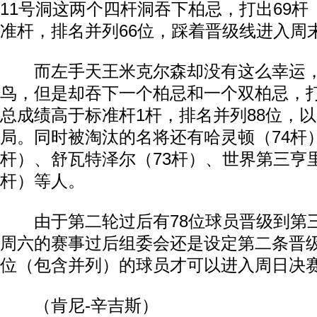
11号洞这两个四杆洞吞下柏忌，打出69杆
准杆，排名并列66位，踩着晋级线进入周
而左手天王米克尔森却没有这么幸运，
鸟，但是却吞下一个柏忌和一个双柏忌，打
总成绩高于标准杆1杆，排名并列88位，
局。同时被淘汰的名将还有哈灵顿（74杆）
杆）、舒瓦特泽尔（73杆）、世界第三亨里
杆）等人。
由于第二轮过后有78位球员晋级到第
周六的赛事过后组委会还是设定第二条晋级
位（包含并列）的球员才可以进入周日决
（肯尼-辛吉斯）