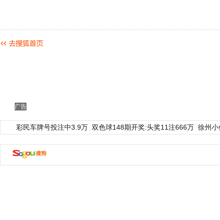
广告
彩民车牌号投注中3.9万
双色球148期开奖:头奖11注666万
徐州小