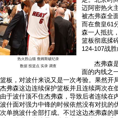
迈阿密热火
被
杰弗森
全
而在詹皇61
森一人抵抗，
篮板彻底揉
124-107战
热火胜山猫 詹姆斯破纪录
杰弗森是
数据
投篮点
实录
调查
面的内线之
篮板，对波什来说又是一次考验。果然开
杰弗森这边连续保护篮板并且连续两次在
由于波什顶不住杰弗森，导致后者连续在
波什面对强力中锋的时候依然没有对抗的
次单挑波什全部打成。不过这边杰弗森的