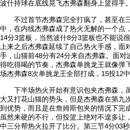
波什持球在底线晃飞杰弗森翻身上篮得手
不过首节杰弗森完全打疯了，甚至在三
中，在内线杰弗森成了热火无解的一个点，
14分3篮板，当然波什8分3篮板也不能说
上来之后杰弗森延续了自己热火手感，面
手，山猫前48分有24分来自杰弗森。面
得吃得喝的节奏，杰弗森单挑龙王就像弹
场杰弗森8次单挑龙王全部打成，15投12中
下半场热火开始有意识包夹杰弗森，虽
大又打花山猫的势头，但是杰弗森在第九
到优势，而且是在
詹姆斯
包夹的情况下完
虽然来硬的不行，但投篮上绝对不遑多让
中三分帮热火拉开了
比分
。第三节4分03