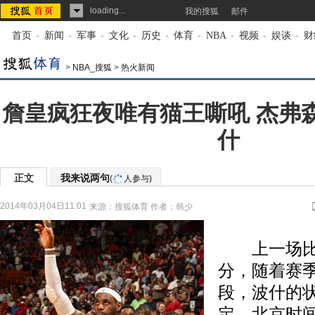
loading...
我的搜狐
邮件
首页
-
新闻
-
军事
-
文化
-
历史
-
体育
-
NBA
-
视频
-
娱谈
-
财
>
NBA_搜狐
>
热火新闻
詹皇疯狂夜唯有猫王嘶吼 杰弗森
什
正文
我来说两句
(
人参与)
2014年03月04日11:01
来源：
搜狐体育
作者：韩少
上一场比
分，随着赛
段，波什的
定。北京时间