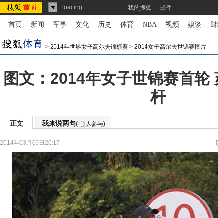
loading...
我的搜狐
邮件
首页
-
新闻
-
军事
-
文化
-
历史
-
体育
-
NBA
-
视频
-
娱谈
-
财
>
2014年世界女子高尔夫锦标赛
>
2014女子高尔夫世锦赛图片
图文：2014年女子世锦赛首轮
杆
正文
我来说两句
(
人参与)
2014年03月06日20:17